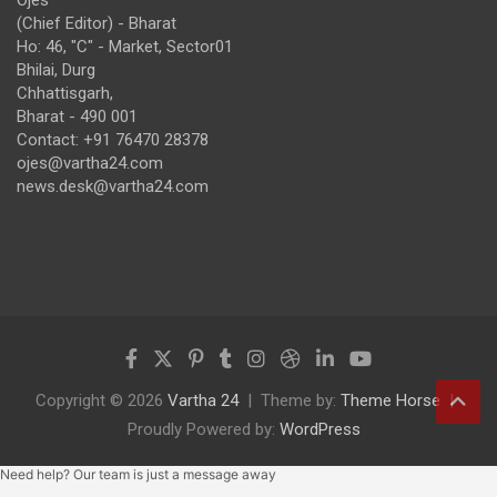
(Chief Editor) - Bharat
Ho: 46, "C" - Market, Sector01
Bhilai, Durg
Chhattisgarh,
Bharat - 490 001
Contact: +91 76470 28378
ojes@vartha24.com
news.desk@vartha24.com
Copyright © 2026
Vartha 24
Theme by:
Theme Horse
Proudly Powered by:
WordPress
Need help? Our team is just a message away