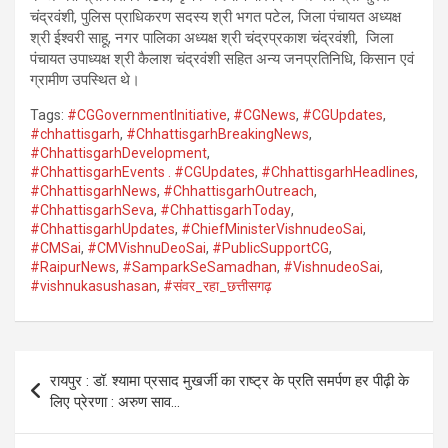
चंद्रवंशी, पुलिस प्राधिकरण सदस्य श्री भगत पटेल, जिला पंचायत अध्यक्ष
श्री ईश्वरी साहू, नगर पालिका अध्यक्ष श्री चंद्रप्रकाश चंद्रवंशी, जिला
पंचायत उपाध्यक्ष श्री कैलाश चंद्रवंशी सहित अन्य जनप्रतिनिधि, किसान एवं
ग्रामीण उपस्थित थे।
Tags:
#CGGovernmentInitiative
,
#CGNews
,
#CGUpdates
,
#chhattisgarh
,
#ChhattisgarhBreakingNews
,
#ChhattisgarhDevelopment
,
#ChhattisgarhEvents . #CGUpdates
,
#ChhattisgarhHeadlines
,
#ChhattisgarhNews
,
#ChhattisgarhOutreach
,
#ChhattisgarhSeva
,
#ChhattisgarhToday
,
#ChhattisgarhUpdates
,
#ChiefMinisterVishnudeoSai
,
#CMSai
,
#CMVishnuDeoSai
,
#PublicSupportCG
,
#RaipurNews
,
#SamparkSeSamadhan
,
#VishnudeoSai
,
#vishnukasushasan
,
#संवर_रहा_छत्तीसगढ़
Post
रायपुर : डॉ. श्यामा प्रसाद मुखर्जी का राष्ट्र के प्रति समर्पण हर पीढ़ी के
navigation
लिए प्रेरणा : अरुण साव…