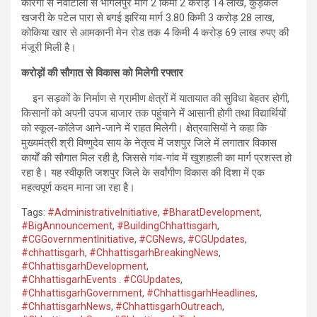
कोरंगा से नवाटोली से भागलपुर मार्ग 2 किमी 2 करोड़ 14 लाख, कुड़केल
खजरी के पटेल पारा से बगई झरिया मार्ग 3.80 किमी 3 करोड़ 28 लाख,
कोकिया खार से आमकानी मेन रोड तक 4 किमी 4 करोड़ 69 लाख रुपए की
मंजूरी मिली है।
करोड़ों की सौगात से विकास को मिलेगी रफ्तार
इन सड़कों के निर्माण से ग्रामीण क्षेत्रों में यातायात की सुविधा बेहतर होगी,
किसानों को अपनी उपज बाजार तक पहुंचाने में आसानी होगी तथा विद्यार्थियों
को स्कूल-कॉलेज आने-जाने में राहत मिलेगी। क्षेत्रवासियों ने कहा कि
मुख्यमंत्री श्री विष्णुदेव साय के नेतृत्व में जशपुर जिले में लगातार विकास
कार्यों की सौगात मिल रही है, जिससे गांव-गांव में खुशहाली का मार्ग प्रशस्त हो
रहा है। यह स्वीकृति जशपुर जिले के सर्वांगीण विकास की दिशा में एक
महत्वपूर्ण कदम माना जा रहा है।
Tags:
#AdministrativeInitiative
,
#BharatDevelopment
,
#BigAnnouncement
,
#BuildingChhattisgarh
,
#CGGovernmentInitiative
,
#CGNews
,
#CGUpdates
,
#chhattisgarh
,
#ChhattisgarhBreakingNews
,
#ChhattisgarhDevelopment
,
#ChhattisgarhEvents . #CGUpdates
,
#ChhattisgarhGovernment
,
#ChhattisgarhHeadlines
,
#ChhattisgarhNews
,
#ChhattisgarhOutreach
,