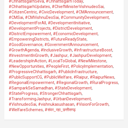
#ChhattisgarhSeva
,
#ChhattisgarhToday
,
#ChhattisgarhUpdates
,
#ChiefMinisterVishnudeoSai
,
#CitizenCentric
,
#CivicDevelopment
,
#CMAnnouncement
,
#CMSai
,
#CMVishnuDeoSai
,
#CommunityDevelopment
,
#DevelopmentForAll
,
#DevelopmentInitiative
,
#DevelopmentProjects
,
#DistrictDevelopment
,
#DistrictEmpowerment
,
#EconomicDevelopment
,
#EmpoweringDistricts
,
#FutureReadyState
,
#GoodGovernance
,
#GovernmentAnnouncement
,
#GrowthAgenda
,
#InclusiveGrowth
,
#InfrastructureBoost
,
#InvestmentInGrowth
,
#Jashpur
,
#JashpurDevelopment
,
#LeadershipInAction
,
#LocalToGlobal
,
#NewMilestone
,
#NewOpportunities
,
#PeopleFirst
,
#PolicyImplementation
,
#ProgressiveChhattisgarh
,
#PublicInfrastructure
,
#PublicSupportCG
,
#PublicWelfare
,
#Raipur
,
#RaipurNews
,
#RegionalEmpowerment
,
#RegionalGrowth
,
#RuralProgress
,
#SamparkSeSamadhan
,
#StateDevelopment
,
#StateProgress
,
#StrongerChhattisgarh
,
#TransformingJashpur
,
#UrbanDevelopment
,
#VishnudeoSai
,
#vishnukasushasan
,
#VisionForGrowth
,
#WelfareSchemes
,
#संवर_रहा_छत्तीसगढ़