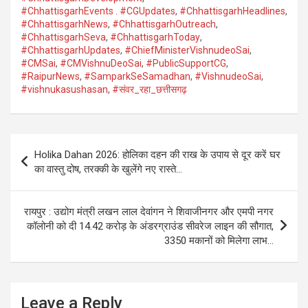
#ChhattisgarhEvents . #CGUpdates
,
#ChhattisgarhHeadlines
,
#ChhattisgarhNews
,
#ChhattisgarhOutreach
,
#ChhattisgarhSeva
,
#ChhattisgarhToday
,
#ChhattisgarhUpdates
,
#ChiefMinisterVishnudeoSai
,
#CMSai
,
#CMVishnuDeoSai
,
#PublicSupportCG
,
#RaipurNews
,
#SamparkSeSamadhan
,
#VishnudeoSai
,
#vishnukasushasan
,
#संवर_रहा_छत्तीसगढ़
Post
Holika Dahan 2026: होलिका दहन की राख के उपाय से दूर करें घर
navigation
का वास्तु दोष, तरक्की के खुलेंगे नए रास्ते…
रायपुर : उद्योग मंत्री लखन लाल देवांगन ने शिवाजीनगर और एमपी नगर
कॉलोनी को दी 14.42 करोड़ के अंडरग्राउंड सीवरेज लाइन की सौगात,
3350 मकानों को मिलेगा लाभ…
Leave a Reply