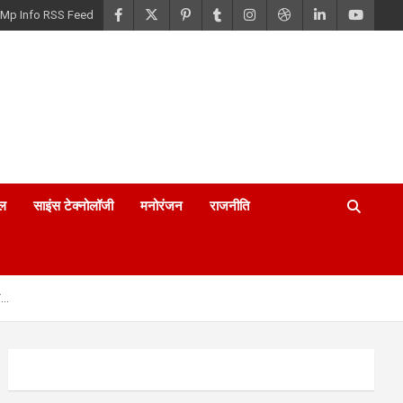
Mp Info RSS Feed
ल
साइंस टेक्नोलॉजी
मनोरंजन
राजनीति
न…