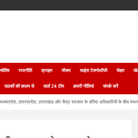
्योतिष
राजनीति
क्राइम
मौसम
साइंस टेक्नोलॉजी
सेहत
खे
पाठकों की कलम से
वार्ता 24 टीम
हमारी नीतियां
संपर्क करें
ढ़, मध्यप्रदेश, उत्तरप्रदेश, उत्तराखंड और केंद्र सरकार के वरिष्ठ अधिकारियों के बीच मंथ