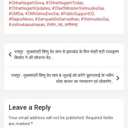
#ChhattisgarhSeva
,
#ChhattisgarhToday
,
#ChhattisgarhUpdates
,
#ChiefMinisterVishnudeoSai
,
#CMSai
,
#CMVishnuDeoSai
,
#PublicSupportCG
,
#RaipurNews
,
#SamparkSeSamadhan
,
#VishnudeoSai
,
#vishnukasushasan
,
#संवर_रहा_छत्तीसगढ़
Post
रायपुर : मुख्यमंत्री विष्णु देव साय से झारखंड के वित्त मंत्री श्री राधाकृष्ण
navigation
किशोर ने की सौजन्य भेंट…
रायपुर : मुख्यमंत्री विष्णु देव साय 8 जुलाई को करेंगे डूमरतराई के नवीन
थोक बाजार का नामकरण एवं लोकार्पण…
Leave a Reply
Your email address will not be published.
Required fields
are marked
*