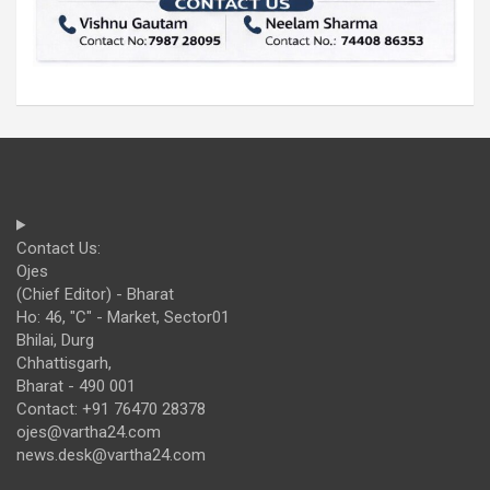
Contact Us:
Ojes
(Chief Editor) - Bharat
Ho: 46, "C" - Market, Sector01
Bhilai, Durg
Chhattisgarh,
Bharat - 490 001
Contact: +91 76470 28378
ojes@vartha24.com
news.desk@vartha24.com