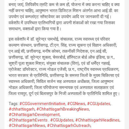
बनाए जाएं, लिपिकीय त्रुटि कम से कम हों, योजना में क्या करना चाहिए व क्या
नहीं करना चाहिए, आयुष्मान भारत डिजिटल मिशन अंतर्गत आभा आई.डी. का
उपयोग एवं कम्प्लांएट सॉफ्टवेयर का उपयोग आदि पर जानकारी दी गई।
वर्कशॉप में उपस्थित प्रतिभागियों द्वारा अपनी शंकाओं को रखा गया जिसका
समाधान, वक्ताओं द्वारा किया गया है।
इस वर्कशॉप में डॉ. सुरेन्द्र पामभोई, संचालक, राज्य स्वास्थ्य एवं परिवार
कल्याण संस्थान, छत्तीसगढ़, टी.एन. सिंह, राज्य सूचना एवं विज्ञान अधिकारी,
एन.आई.सी, छत्तीसगढ़, मनीष कोचर, तकनीकी निदेशक, एन.आई.सी,
छत्तीसगढ़, डॉ. सुरेन्द्र शुक्ला, चेयरबोर्ड, हॉस्पिटल बोर्ड ऑफ इंडिया, छ.ग.,
सुश्री पूजा शुक्ला मिश्रा, संयुक्त संचालक (वित्त), एवं डॉ धर्मेंद्र गहवई,
प्रोजेक्ट डॉयरेक्टर, राज्य नोडल एजेंसी, छ.ग., राष्ट्रीय स्वास्थ्य प्राधिकरण,
भारत सरकार से प्रतिनिधि, छत्तीसगढ़ के समस्त जिलों के मुख्य चिकित्सा एवं
स्वास्थ्य अधिकारी, सिविल सर्जन सह अस्पताल अधीक्षक, जिला आयुष्मान
नोडल अधिकारी, जिला परियोजना समन्वयक एवं अस्पताल सलाहकार एवं
जिला रायपुर, दुर्ग एवं बिलासपुर के निजी अस्पतालों के प्रतिनिधि शामिल हुए।
Tags:
#CGGovernmentInitiative
,
#CGNews
,
#CGUpdates
,
#chhattisgarh
,
#ChhattisgarhBreakingNews
,
#ChhattisgarhDevelopment
,
#ChhattisgarhEvents . #CGUpdates
,
#ChhattisgarhHeadlines
,
#ChhattisgarhNews
,
#ChhattisgarhOutreach
,