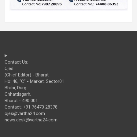
Contact Us:
Ojes
(Chief Editor) - Bharat
Ho: 46, "C" - Market, Sector01
Bhilai, Durg
Chhattisgarh,
Bharat - 490 001
Contact: +91 76470 28378
ojes@vartha24.com
news.desk@vartha24.com