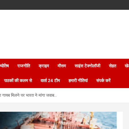
्योतिष
राजनीति
क्राइम
मौसम
साइंस टेक्नोलॉजी
सेहत
खे
पाठकों की कलम से
वार्ता 24 टीम
हमारी नीतियां
संपर्क करें
ग गायब मिलने पर भारत ने मांगा जवाब…