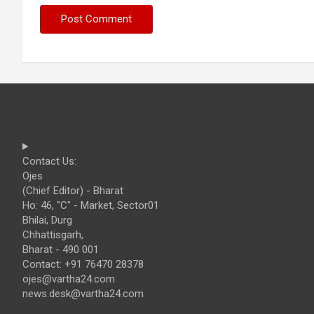
Contact Us:
Ojes
(Chief Editor) - Bharat
Ho: 46, "C" - Market, Sector01
Bhilai, Durg
Chhattisgarh,
Bharat - 490 001
Contact: +91 76470 28378
ojes@vartha24.com
news.desk@vartha24.com