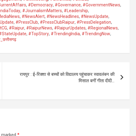
urrentAffairs
,
#Democracy
,
#Governance
,
#GovernmentNews
,
IndiaToday
,
#JournalismMatters
,
#Leadership
,
ediaNews
,
#NewsAlert
,
#NewsHeadlines
,
#NewsUpdate
,
lUpdate
,
#PressClub
,
#PressClubRaipur
,
#PressDelegation
,
rtCG
,
#Raipur
,
#RaipurNews
,
#RaipurUpdates
,
#RegionalNews
,
#StateUpdate
,
#TopStory
,
#TrendingIndia
,
#TrendingNow
,
_छत्तीसगढ़
रायपुर : ई-रिक्शा से बच्चों को विद्यालय पहुंचाकर स्वावलंबन की
मिसाल बनीं गीता दीदी…
re marked
*