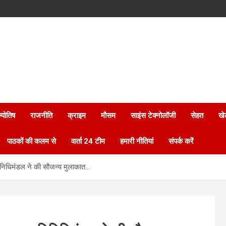
्योतिष
राजनीति
क्राइम
मौसम
साइंस टेक्नोलॉजी
सेहत
खे
पाठकों की कलम से
वार्ता 24 टीम
हमारी नीतियां
संपर्क करें
प्रतिनिधिमंडल ने की सौजन्य मुलाकात…