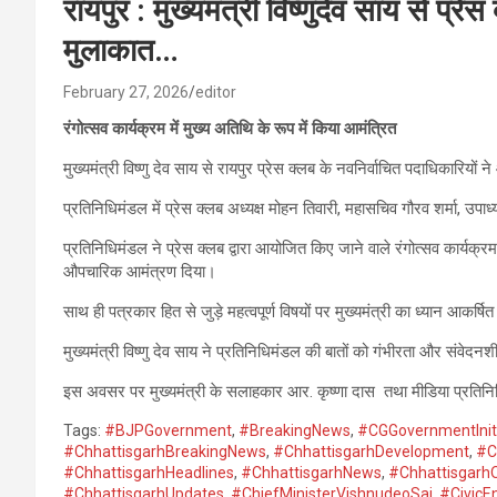
रायपुर : मुख्यमंत्री विष्णुदेव साय से प्
मुलाकात…
February 27, 2026
editor
रंगोत्सव कार्यक्रम में मुख्य अतिथि के रूप में किया आमंत्रित
मुख्यमंत्री विष्णु देव साय से रायपुर प्रेस क्लब के नवनिर्वाचित पदाधिकारिय
प्रतिनिधिमंडल में प्रेस क्लब अध्यक्ष मोहन तिवारी, महासचिव गौरव शर्मा, उप
प्रतिनिधिमंडल ने प्रेस क्लब द्वारा आयोजित किए जाने वाले रंगोत्सव कार्यक्रम मे
औपचारिक आमंत्रण दिया।
साथ ही पत्रकार हित से जुड़े महत्वपूर्ण विषयों पर मुख्यमंत्री का ध्यान आकर्
मुख्यमंत्री विष्णु देव साय ने प्रतिनिधिमंडल की बातों को गंभीरता और सं
इस अवसर पर मुख्यमंत्री के सलाहकार आर. कृष्णा दास तथा मीडिया प्रतिन
Tags:
#BJPGovernment
,
#BreakingNews
,
#CGGovernmentIniti
#ChhattisgarhBreakingNews
,
#ChhattisgarhDevelopment
,
#C
#ChhattisgarhHeadlines
,
#ChhattisgarhNews
,
#Chhattisgarh
#ChhattisgarhUpdates
,
#ChiefMinisterVishnudeoSai
,
#Civic