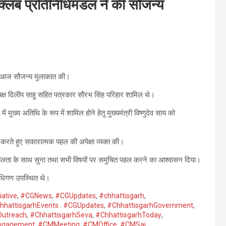
रेस क्लब प्रतिनिधिमंडल ने की सौजन्य
ों ने आज सौजन्य मुलाकात की।
ाध्यक्ष दिलीप साहू सहित पत्रकार सौरभ सिंह परिहार शामिल थे।
ं मुख्य अतिथि के रूप में शामिल होने हेतु मुख्यमंत्री विष्णुदेव साय को
षित करते हुए सकारात्मक पहल की अपेक्षा व्यक्त की।
वेदनशीलता के साथ सुना तथा सभी विषयों पर समुचित पहल करने का आश्वासन दिया।
िधिगण उपस्थित थे।
ative
,
#CGNews
,
#CGUpdates
,
#chhattisgarh
,
hhattisgarhEvents . #CGUpdates
,
#ChhattisgarhGovernment
,
Outreach
,
#ChhattisgarhSeva
,
#ChhattisgarhToday
,
Engagement
,
#CMMeeting
,
#CMOffice
,
#CMSai
,