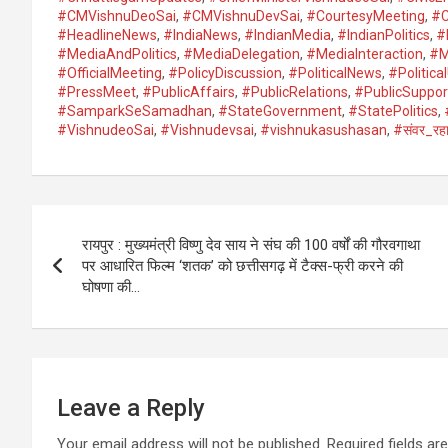
#CMVishnuDeoSai
,
#CMVishnuDevSai
,
#CourtesyMeeting
,
#C
#HeadlineNews
,
#IndiaNews
,
#IndianMedia
,
#IndianPolitics
,
#
#MediaAndPolitics
,
#MediaDelegation
,
#MediaInteraction
,
#M
#OfficialMeeting
,
#PolicyDiscussion
,
#PoliticalNews
,
#Politica
#PressMeet
,
#PublicAffairs
,
#PublicRelations
,
#PublicSuppo
#SamparkSeSamadhan
,
#StateGovernment
,
#StatePolitics
,
#VishnudeoSai
,
#Vishnudevsai
,
#vishnukasushasan
,
#संवर_रहा
Post
रायपुर : मुख्यमंत्री विष्णु देव साय ने संघ की 100 वर्षों की गौरवगाथा
navigation
पर आधारित फिल्म ‘शतक’ को छत्तीसगढ़ में टैक्स-फ्री करने की
घोषणा की…
Leave a Reply
Your email address will not be published.
Required fields a