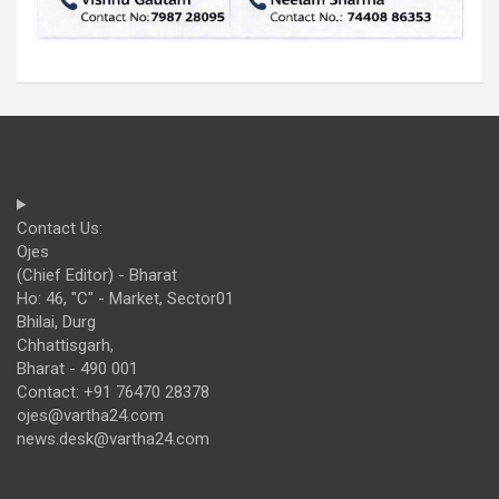
Contact Us:
Ojes
(Chief Editor) - Bharat
Ho: 46, "C" - Market, Sector01
Bhilai, Durg
Chhattisgarh,
Bharat - 490 001
Contact: +91 76470 28378
ojes@vartha24.com
news.desk@vartha24.com