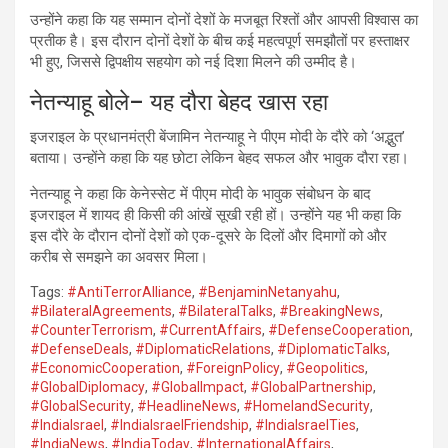
उन्होंने कहा कि यह सम्मान दोनों देशों के मजबूत रिश्तों और आपसी विश्वास का
प्रतीक है। इस दौरान दोनों देशों के बीच कई महत्वपूर्ण समझौतों पर हस्ताक्षर
भी हुए, जिससे द्विपक्षीय सहयोग को नई दिशा मिलने की उम्मीद है।
नेतन्याहू बोले– यह दौरा बेहद खास रहा
इजराइल के प्रधानमंत्री बेंजामिन नेतन्याहू ने पीएम मोदी के दौरे को ‘अद्भुत’
बताया। उन्होंने कहा कि यह छोटा लेकिन बेहद सफल और भावुक दौरा रहा।
नेतन्याहू ने कहा कि केनेस्सेट में पीएम मोदी के भावुक संबोधन के बाद
इजराइल में शायद ही किसी की आंखें सूखी रही हों। उन्होंने यह भी कहा कि
इस दौरे के दौरान दोनों देशों को एक-दूसरे के दिलों और दिमागों को और
करीब से समझने का अवसर मिला।
Tags:
#AntiTerrorAlliance
,
#BenjaminNetanyahu
,
#BilateralAgreements
,
#BilateralTalks
,
#BreakingNews
,
#CounterTerrorism
,
#CurrentAffairs
,
#DefenseCooperation
,
#DefenseDeals
,
#DiplomaticRelations
,
#DiplomaticTalks
,
#EconomicCooperation
,
#ForeignPolicy
,
#Geopolitics
,
#GlobalDiplomacy
,
#GlobalImpact
,
#GlobalPartnership
,
#GlobalSecurity
,
#HeadlineNews
,
#HomelandSecurity
,
#IndiaIsrael
,
#IndiaIsraelFriendship
,
#IndiaIsraelTies
,
#IndiaNews
,
#IndiaToday
,
#InternationalAffairs
,