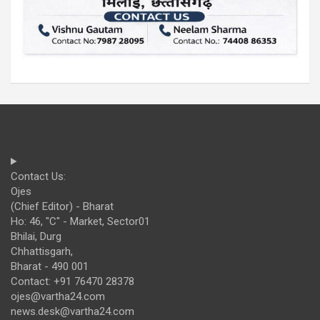
Contact Us:
Ojes
(Chief Editor) - Bharat
Ho: 46, "C" - Market, Sector01
Bhilai, Durg
Chhattisgarh,
Bharat - 490 001
Contact: +91 76470 28378
ojes@vartha24.com
news.desk@vartha24.com