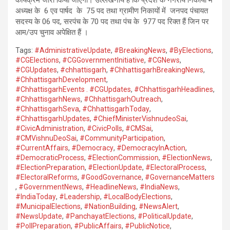
कार्यक्रम जारी किया जाएगा। उल्लेखनीय है कि प्रदेश के नगरीय निकायो में
अध्यक्ष के 6 एव पार्षद के 75 पद तथा ग्रामीण निकायों में जनपद पंचायत
सदस्य के 06 पद, सरपंच के 70 पद तथा पंच के 977 पद रिक्त हैं जिन पर
आम/उप चुनाव अपेक्षित हैं ।
Tags:
#AdministrativeUpdate
,
#BreakingNews
,
#ByElections
,
#CGElections
,
#CGGovernmentInitiative
,
#CGNews
,
#CGUpdates
,
#chhattisgarh
,
#ChhattisgarhBreakingNews
,
#ChhattisgarhDevelopment
,
#ChhattisgarhEvents . #CGUpdates
,
#ChhattisgarhHeadlines
,
#ChhattisgarhNews
,
#ChhattisgarhOutreach
,
#ChhattisgarhSeva
,
#ChhattisgarhToday
,
#ChhattisgarhUpdates
,
#ChiefMinisterVishnudeoSai
,
#CivicAdministration
,
#CivicPolls
,
#CMSai
,
#CMVishnuDeoSai
,
#CommunityParticipation
,
#CurrentAffairs
,
#Democracy
,
#DemocracyInAction
,
#DemocraticProcess
,
#ElectionCommission
,
#ElectionNews
,
#ElectionPreparation
,
#ElectionUpdate
,
#ElectoralProcess
,
#ElectoralReforms
,
#GoodGovernance
,
#GovernanceMatters
,
#GovernmentNews
,
#HeadlineNews
,
#IndiaNews
,
#IndiaToday
,
#Leadership
,
#LocalBodyElections
,
#MunicipalElections
,
#NationBuilding
,
#NewsAlert
,
#NewsUpdate
,
#PanchayatElections
,
#PoliticalUpdate
,
#PollPreparation
,
#PublicAffairs
,
#PublicNotice
,