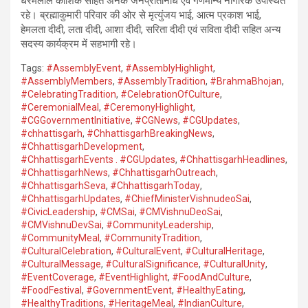
धरमलाल कौशिक सहित अनेक जनप्रतिनिधि एवं गणमान्य नागरिक उपस्थित
रहे। ब्रह्माकुमारी परिवार की ओर से मृत्युंजय भाई, आत्म प्रकाश भाई,
हेमलता दीदी, लता दीदी, आशा दीदी, सरिता दीदी एवं सविता दीदी सहित अन्य
सदस्य कार्यक्रम में सहभागी रहे।
Tags:
#AssemblyEvent
,
#AssemblyHighlight
,
#AssemblyMembers
,
#AssemblyTradition
,
#BrahmaBhojan
,
#CelebratingTradition
,
#CelebrationOfCulture
,
#CeremonialMeal
,
#CeremonyHighlight
,
#CGGovernmentInitiative
,
#CGNews
,
#CGUpdates
,
#chhattisgarh
,
#ChhattisgarhBreakingNews
,
#ChhattisgarhDevelopment
,
#ChhattisgarhEvents . #CGUpdates
,
#ChhattisgarhHeadlines
,
#ChhattisgarhNews
,
#ChhattisgarhOutreach
,
#ChhattisgarhSeva
,
#ChhattisgarhToday
,
#ChhattisgarhUpdates
,
#ChiefMinisterVishnudeoSai
,
#CivicLeadership
,
#CMSai
,
#CMVishnuDeoSai
,
#CMVishnuDevSai
,
#CommunityLeadership
,
#CommunityMeal
,
#CommunityTradition
,
#CulturalCelebration
,
#CulturalEvent
,
#CulturalHeritage
,
#CulturalMessage
,
#CulturalSignificance
,
#CulturalUnity
,
#EventCoverage
,
#EventHighlight
,
#FoodAndCulture
,
#FoodFestival
,
#GovernmentEvent
,
#HealthyEating
,
#HealthyTraditions
,
#HeritageMeal
,
#IndianCulture
,