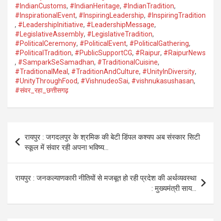
#IndianCustoms
,
#IndianHeritage
,
#IndianTradition
,
#InspirationalEvent
,
#InspiringLeadership
,
#InspiringTradition
,
#LeadershipInitiative
,
#LeadershipMessage
,
#LegislativeAssembly
,
#LegislativeTradition
,
#PoliticalCeremony
,
#PoliticalEvent
,
#PoliticalGathering
,
#PoliticalTradition
,
#PublicSupportCG
,
#Raipur
,
#RaipurNews
,
#SamparkSeSamadhan
,
#TraditionalCuisine
,
#TraditionalMeal
,
#TraditionAndCulture
,
#UnityInDiversity
,
#UnityThroughFood
,
#VishnudeoSai
,
#vishnukasushasan
,
#संवर_रहा_छत्तीसगढ़
Post
रायपुर : जगदलपुर के श्रमिक की बेटी डिंपल कश्यप अब संस्कार सिटी
navigation
स्कूल में संवार रही अपना भविष्य…
रायपुर : जनकल्याणकारी नीतियों से मजबूत हो रही प्रदेश की अर्थव्यवस्था
: मुख्यमंत्री साय…