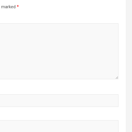
re marked
*