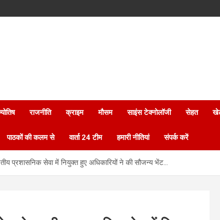
्योतिष
राजनीति
क्राइम
मौसम
साइंस टेक्नोलॉजी
सेहत
खे
पाठकों की कलम से
वार्ता 24 टीम
हमारी नीतियां
संपर्क करें
ारतीय प्रशासनिक सेवा में नियुक्त हुए अधिकारियों ने की सौजन्य भेंट…