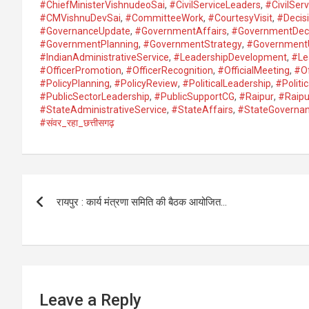
#ChiefMinisterVishnudeoSai
,
#CivilServiceLeaders
,
#CivilServ
#CMVishnuDevSai
,
#CommitteeWork
,
#CourtesyVisit
,
#Decis
#GovernanceUpdate
,
#GovernmentAffairs
,
#GovernmentDeci
#GovernmentPlanning
,
#GovernmentStrategy
,
#Government
#IndianAdministrativeService
,
#LeadershipDevelopment
,
#Lea
#OfficerPromotion
,
#OfficerRecognition
,
#OfficialMeeting
,
#Of
#PolicyPlanning
,
#PolicyReview
,
#PoliticalLeadership
,
#Politi
#PublicSectorLeadership
,
#PublicSupportCG
,
#Raipur
,
#Raip
#StateAdministrativeService
,
#StateAffairs
,
#StateGoverna
#संवर_रहा_छत्तीसगढ़
Post
रायपुर : कार्य मंत्रणा समिति की बैठक आयोजित…
navigation
Leave a Reply