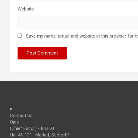
Website
Save my name, email, and website in this browser for t
Contact Us:
Ojes
(Chief Editor) - Bharat
Ho: 46, "C" - Market, Sector01