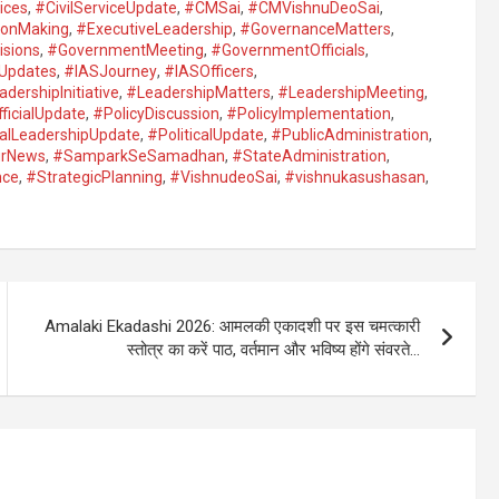
ices
,
#CivilServiceUpdate
,
#CMSai
,
#CMVishnuDeoSai
,
ionMaking
,
#ExecutiveLeadership
,
#GovernanceMatters
,
sions
,
#GovernmentMeeting
,
#GovernmentOfficials
,
Updates
,
#IASJourney
,
#IASOfficers
,
dershipInitiative
,
#LeadershipMatters
,
#LeadershipMeeting
,
ficialUpdate
,
#PolicyDiscussion
,
#PolicyImplementation
,
calLeadershipUpdate
,
#PoliticalUpdate
,
#PublicAdministration
,
urNews
,
#SamparkSeSamadhan
,
#StateAdministration
,
nce
,
#StrategicPlanning
,
#VishnudeoSai
,
#vishnukasushasan
,
Amalaki Ekadashi 2026: आमलकी एकादशी पर इस चमत्कारी
स्तोत्र का करें पाठ, वर्तमान और भविष्य होंगे संवरते…