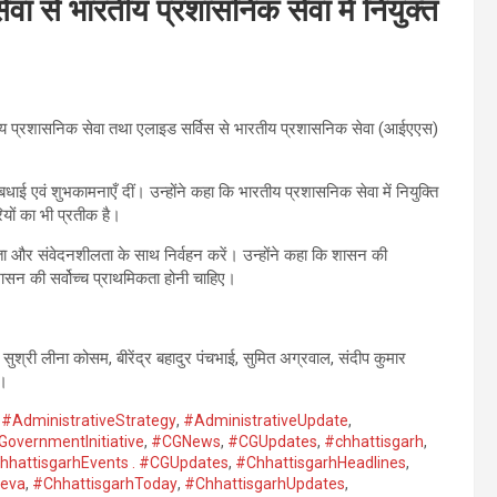
सेवा से भारतीय प्रशासनिक सेवा में नियुक्त
 राज्य प्रशासनिक सेवा तथा एलाइड सर्विस से भारतीय प्रशासनिक सेवा (आईएएस)
ई एवं शुभकामनाएँ दीं। उन्होंने कहा कि भारतीय प्रशासनिक सेवा में नियुक्ति
यों का भी प्रतीक है।
दर्शिता और संवेदनशीलता के साथ निर्वहन करें। उन्होंने कहा कि शासन की
ासन की सर्वोच्च प्राथमिकता होनी चाहिए।
री लीना कोसम, बीरेंद्र बहादुर पंचभाई, सुमित अग्रवाल, संदीप कुमार
े।
,
#AdministrativeStrategy
,
#AdministrativeUpdate
,
overnmentInitiative
,
#CGNews
,
#CGUpdates
,
#chhattisgarh
,
hhattisgarhEvents . #CGUpdates
,
#ChhattisgarhHeadlines
,
Seva
,
#ChhattisgarhToday
,
#ChhattisgarhUpdates
,