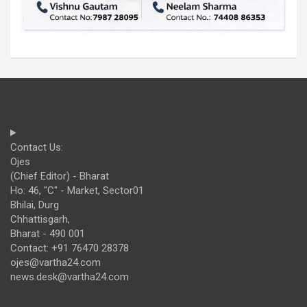
Contact Us:
Ojes
(Chief Editor) - Bharat
Ho: 46, "C" - Market, Sector01
Bhilai, Durg
Chhattisgarh,
Bharat - 490 001
Contact: +91 76470 28378
ojes@vartha24.com
news.desk@vartha24.com