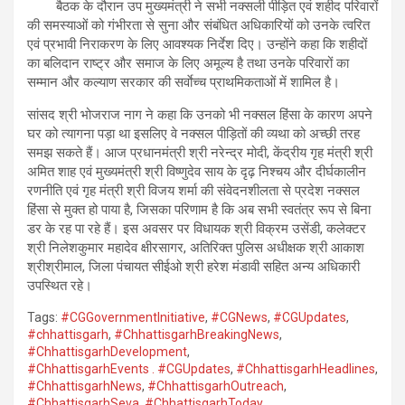
बैठक के दौरान उप मुख्यमंत्री ने सभी नक्सली पीड़ित एवं शहीद परिवारों
की समस्याओं को गंभीरता से सुना और संबंधित अधिकारियों को उनके त्वरित
एवं प्रभावी निराकरण के लिए आवश्यक निर्देश दिए। उन्होंने कहा कि शहीदों
का बलिदान राष्ट्र और समाज के लिए अमूल्य है तथा उनके परिवारों का
सम्मान और कल्याण सरकार की सर्वाेच्च प्राथमिकताओं में शामिल है।
सांसद श्री भोजराज नाग ने कहा कि उनको भी नक्सल हिंसा के कारण अपने
घर को त्यागना पड़ा था इसलिए वे नक्सल पीड़ितों की व्यथा को अच्छी तरह
समझ सकते हैं। आज प्रधानमंत्री श्री नरेन्द्र मोदी, केंद्रीय गृह मंत्री श्री
अमित शाह एवं मुख्यमंत्री श्री विष्णुदेव साय के दृढ़ निश्चय और दीर्घकालीन
रणनीति एवं गृह मंत्री श्री विजय शर्मा की संवेदनशीलता से प्रदेश नक्सल
हिंसा से मुक्त हो पाया है, जिसका परिणाम है कि अब सभी स्वतंत्र रूप से बिना
डर के रह पा रहे हैं। इस अवसर पर विधायक श्री विक्रम उसेंडी, कलेक्टर
श्री निलेशकुमार महादेव क्षीरसागर, अतिरिक्त पुलिस अधीक्षक श्री आकाश
श्रीश्रीमाल, जिला पंचायत सीईओ श्री हरेश मंडावी सहित अन्य अधिकारी
उपस्थित रहे।
Tags:
#CGGovernmentInitiative
,
#CGNews
,
#CGUpdates
,
#chhattisgarh
,
#ChhattisgarhBreakingNews
,
#ChhattisgarhDevelopment
,
#ChhattisgarhEvents . #CGUpdates
,
#ChhattisgarhHeadlines
,
#ChhattisgarhNews
,
#ChhattisgarhOutreach
,
#ChhattisgarhSeva
,
#ChhattisgarhToday
,