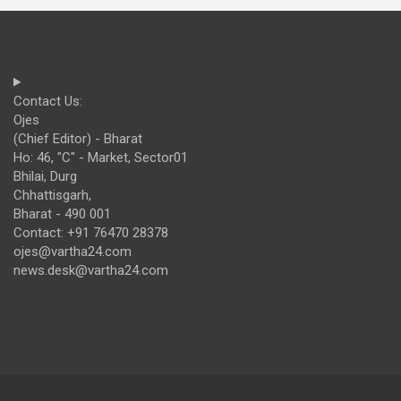
Contact Us:
Ojes
(Chief Editor) - Bharat
Ho: 46, "C" - Market, Sector01
Bhilai, Durg
Chhattisgarh,
Bharat - 490 001
Contact: +91 76470 28378
ojes@vartha24.com
news.desk@vartha24.com