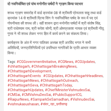
दो नवनिर्वाचित एवं पांच मनोनीत पार्षदों ने ग्रहण किया पदभार
शपथ ग्रहण समारोह में वार्ड क्रमांक 08 से श्रीमती प्रेमलता साहू तथा वार्ड
क्रमांक 14 से श्रीमती प्रिया सिंग ने नवनिर्वाचित पार्षद के रूप में पद एवं
गोपनीयता की शपथ ली। वहीं शासन द्वारा मनोनीत पार्षदों में श्री संतोष सिंह,
श्री राधेश्याम राम, श्री रूपेश सोनी, श्री ओमप्रकाश नायक एवं श्रीमती नीतू
गुप्ता ने भी शपथ लेकर नगर हित में कार्य करने का संकल्प लिया।
कार्यक्रम के अंत में नगर पालिका अध्यक्ष श्री अरविंद भगत ने सभी
अतिथियों, जनप्रतिनिधियों एवं उपस्थित नागरिकों के प्रति आभार व्यक्त
किया।
Tags:
#CGGovernmentInitiative
,
#CGNews
,
#CGUpdates
,
#chhattisgarh
,
#ChhattisgarhBreakingNews
,
#ChhattisgarhDevelopment
,
#ChhattisgarhEvents . #CGUpdates
,
#ChhattisgarhHeadlines
,
#ChhattisgarhNews
,
#ChhattisgarhOutreach
,
#ChhattisgarhSeva
,
#ChhattisgarhToday
,
#ChhattisgarhUpdates
,
#ChiefMinisterVishnudeoSai
,
#CMSai
,
#CMVishnuDeoSai
,
#PublicSupportCG
,
#RaipurNews
,
#SamparkSeSamadhan
,
#VishnudeoSai
,
#vishnukasushasan
,
#संवर_रहा_छत्तीसगढ़