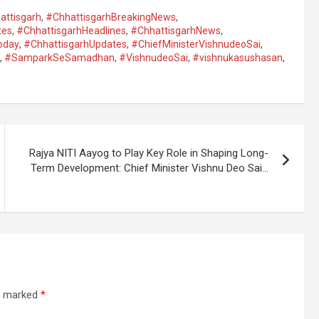
attisgarh
,
#ChhattisgarhBreakingNews
,
tes
,
#ChhattisgarhHeadlines
,
#ChhattisgarhNews
,
oday
,
#ChhattisgarhUpdates
,
#ChiefMinisterVishnudeoSai
,
,
#SamparkSeSamadhan
,
#VishnudeoSai
,
#vishnukasushasan
,
Rajya NITI Aayog to Play Key Role in Shaping Long-
Term Development: Chief Minister Vishnu Deo Sai…
re marked
*