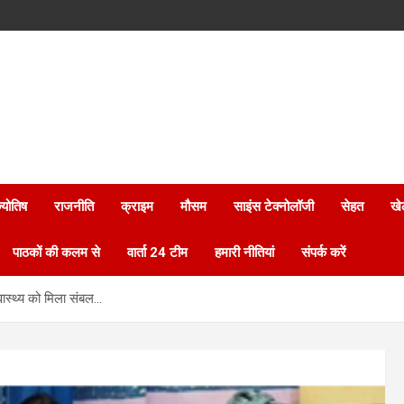
्योतिष
राजनीति
क्राइम
मौसम
साइंस टेक्नोलॉजी
सेहत
खे
पाठकों की कलम से
वार्ता 24 टीम
हमारी नीतियां
संपर्क करें
्वास्थ्य को मिला संबल…