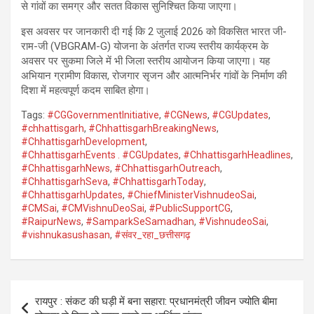
से गांवों का समग्र और सतत विकास सुनिश्चित किया जाएगा।
इस अवसर पर जानकारी दी गई कि 2 जुलाई 2026 को विकसित भारत जी-
राम-जी (VBGRAM-G) योजना के अंतर्गत राज्य स्तरीय कार्यक्रम के
अवसर पर सुकमा जिले में भी जिला स्तरीय आयोजन किया जाएगा। यह
अभियान ग्रामीण विकास, रोजगार सृजन और आत्मनिर्भर गांवों के निर्माण की
दिशा में महत्वपूर्ण कदम साबित होगा।
Tags:
#CGGovernmentInitiative
,
#CGNews
,
#CGUpdates
,
#chhattisgarh
,
#ChhattisgarhBreakingNews
,
#ChhattisgarhDevelopment
,
#ChhattisgarhEvents . #CGUpdates
,
#ChhattisgarhHeadlines
,
#ChhattisgarhNews
,
#ChhattisgarhOutreach
,
#ChhattisgarhSeva
,
#ChhattisgarhToday
,
#ChhattisgarhUpdates
,
#ChiefMinisterVishnudeoSai
,
#CMSai
,
#CMVishnuDeoSai
,
#PublicSupportCG
,
#RaipurNews
,
#SamparkSeSamadhan
,
#VishnudeoSai
,
#vishnukasushasan
,
#संवर_रहा_छत्तीसगढ़
Post
रायपुर : संकट की घड़ी में बना सहारा: प्रधानमंत्री जीवन ज्योति बीमा
navigation