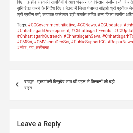
दिए। उन्होंने सहकारी समितियों में खाद भंडारण एवं किसान पंजीयन की स्थिति
सुनिश्चित करने के निर्देश दिए। बैठक में जिला पंचायत सीईओ श्री प्रतीक 
श्री प्रवीण वर्मा, सहायक कलेक्टर श्री यशवंत सहित अन्य जिला स्तरीय अधि
Tags:
#CGGovernmentInitiative
,
#CGNews
,
#CGUpdates
,
#chh
#ChhattisgarhDevelopment
,
#ChhattisgarhEvents . #CGUpda
#ChhattisgarhOutreach
,
#ChhattisgarhSeva
,
#ChhattisgarhT
#CMSai
,
#CMVishnuDeoSai
,
#PublicSupportCG
,
#RaipurNews
#संवर_रहा_छत्तीसगढ़
Post
रायपुर : मुख्यमंत्री विष्णुदेव साय की पहल से किसानों को बड़ी
navigation
राहत…
Leave a Reply