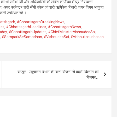
 की भी समीक्षा की और अधिकारियों को लंबित कार्यों का शीघ्र निराकरण
जैन, अपर कलेक्टर श्री सीपी बघेल एवं श्री ऋषिकेश तिवारी, नगर निगम आयुक्त
कारी उपस्थित रहे ।
attisgarh
,
#ChhattisgarhBreakingNews
,
tes
,
#ChhattisgarhHeadlines
,
#ChhattisgarhNews
,
oday
,
#ChhattisgarhUpdates
,
#ChiefMinisterVishnudeoSai
,
,
#SamparkSeSamadhan
,
#VishnudeoSai
,
#vishnukasushasan
,
रायपुर : पशुपालन विभाग की ऋण योजना से बदली किसान की
किस्मत…