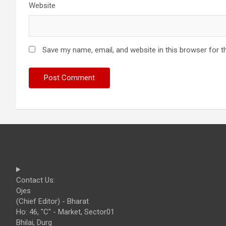
Website
Save my name, email, and website in this browser for t
Contact Us:
Ojes
(Chief Editor) - Bharat
Ho: 46, "C" - Market, Sector01
Bhilai, Durg