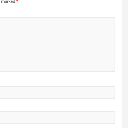
re marked
*