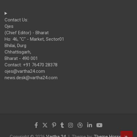
Contact Us:
Ojes
(Chief Editor) - Bharat
Ho: 46, "C" - Market, Sector01
Bhilai, Durg
Chhattisgarh,
Bharat - 490 001
Contact: +91 76470 28378
ojes@vartha24.com
news.desk@vartha24.com
Copyright © 2026
Vartha 24
Theme by:
Theme Horse