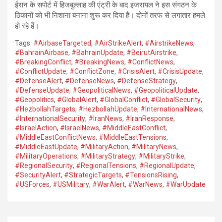
ईरान के सपोर्ट में हिजबुल्लाह की एंट्री के बाद इजरायल ने इस संगठन के
ठिकानों को भी निशाना बनाना शुरू कर दिया है। दोनों तरफ से लगातार हमले
हो रहे हैं।
Tags:
#AirbaseTargeted
,
#AirStrikeAlert
,
#AirstrikeNews
,
#BahrainAirbase
,
#BahrainUpdate
,
#BeirutAirstrike
,
#BreakingConflict
,
#BreakingNews
,
#ConflictNews
,
#ConflictUpdate
,
#ConflictZone
,
#CrisisAlert
,
#CrisisUpdate
,
#DefenseAlert
,
#DefenseNews
,
#DefenseStrategy
,
#DefenseUpdate
,
#GeopoliticalNews
,
#GeopoliticalUpdate
,
#Geopolitics
,
#GlobalAlert
,
#GlobalConflict
,
#GlobalSecurity
,
#HezbollahTargets
,
#HezbollahUpdate
,
#InternationalNews
,
#InternationalSecurity
,
#IranNews
,
#IranResponse
,
#IsraelAction
,
#IsraelNews
,
#MiddleEastConflict
,
#MiddleEastConflictNews
,
#MiddleEastTensions
,
#MiddleEastUpdate
,
#MilitaryAction
,
#MilitaryNews
,
#MilitaryOperations
,
#MilitaryStrategy
,
#MilitaryStrike
,
#RegionalSecurity
,
#RegionalTensions
,
#RegionalUpdate
,
#SecurityAlert
,
#StrategicTargets
,
#TensionsRising
,
#USForces
,
#USMilitary
,
#WarAlert
,
#WarNews
,
#WarUpdate