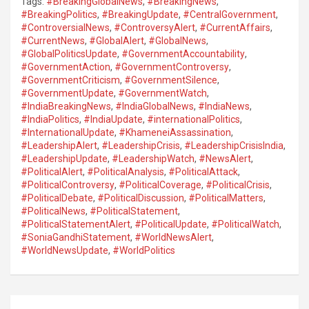
Tags:
#BreakingGlobalNews
,
#BreakingNews
,
#BreakingPolitics
,
#BreakingUpdate
,
#CentralGovernment
,
#ControversialNews
,
#ControversyAlert
,
#CurrentAffairs
,
#CurrentNews
,
#GlobalAlert
,
#GlobalNews
,
#GlobalPoliticsUpdate
,
#GovernmentAccountability
,
#GovernmentAction
,
#GovernmentControversy
,
#GovernmentCriticism
,
#GovernmentSilence
,
#GovernmentUpdate
,
#GovernmentWatch
,
#IndiaBreakingNews
,
#IndiaGlobalNews
,
#IndiaNews
,
#IndiaPolitics
,
#IndiaUpdate
,
#internationalPolitics
,
#InternationalUpdate
,
#KhameneiAssassination
,
#LeadershipAlert
,
#LeadershipCrisis
,
#LeadershipCrisisIndia
,
#LeadershipUpdate
,
#LeadershipWatch
,
#NewsAlert
,
#PoliticalAlert
,
#PoliticalAnalysis
,
#PoliticalAttack
,
#PoliticalControversy
,
#PoliticalCoverage
,
#PoliticalCrisis
,
#PoliticalDebate
,
#PoliticalDiscussion
,
#PoliticalMatters
,
#PoliticalNews
,
#PoliticalStatement
,
#PoliticalStatementAlert
,
#PoliticalUpdate
,
#PoliticalWatch
,
#SoniaGandhiStatement
,
#WorldNewsAlert
,
#WorldNewsUpdate
,
#WorldPolitics
Post