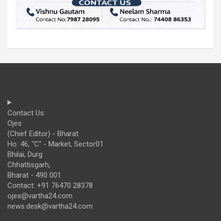
Contact Us:
Ojes
(Chief Editor) - Bharat
Ho: 46, "C" - Market, Sector01
Bhilai, Durg
Chhattisgarh,
Bharat - 490 001
Contact: +91 76470 28378
ojes@vartha24.com
news.desk@vartha24.com