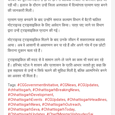
रही थी। इलाज के दौरान उन्हें जिला अस्पताल में दिव्यांगता प्रमाण पत्र बनने
की जानकारी मिली।
प्रमाण पत्र बनवाने के बाद उन्होंने समाज कल्याण विभाग में बैटरी चालित
मोटराइज्ड ट्राइसाइकिल के लिए आवेदन किया। पात्र पाए जाने पर विभाग
द्वारा उन्हें ट्राइसाइकिल प्रदान की गई।
मोटराइज्ड ट्राइसाइकिल मिलने के बाद उनके जीवन में सकारात्मक बदलाव
आया। अब वे आसानी से आवागमन कर पा रहे हैं और अपने गांव में एक छोटी
किराना दुकान चला रहे हैं।
ट्राइसाइकिल की मदद से वे सामान लाने-ले जाने का काम भी स्वयं कर रहे
हैं। हरिचंद पटेल ने शासन और प्रशासन के प्रति आभार जताते हुए कहा कि
इस सहायता से उन्हें न सिर्फ चलने की सुविधा मिली है, बल्कि आत्मनिर्भर बनने
का अवसर भी मिला है।
Tags:
#CGGovernmentInitiative
,
#CGNews
,
#CGUpdates
,
#chhattisgarh
,
#ChhattisgarhBreakingNews
,
#ChhattisgarhDevelopment
,
#ChhattisgarhEvents . #CGUpdates
,
#ChhattisgarhHeadlines
,
#ChhattisgarhNews
,
#ChhattisgarhOutreach
,
#ChhattisgarhSeva
,
#ChhattisgarhToday
,
#ChhattisgarhUpdates
,
#ChiefMinisterVishnudeoSai
,