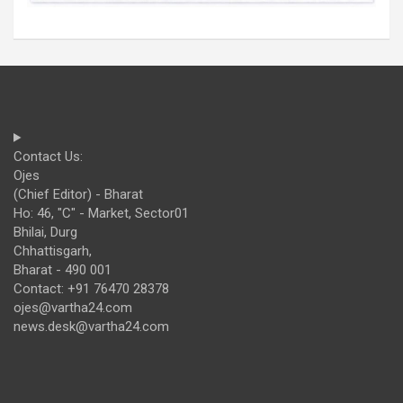
Contact Us:
Ojes
(Chief Editor) - Bharat
Ho: 46, "C" - Market, Sector01
Bhilai, Durg
Chhattisgarh,
Bharat - 490 001
Contact: +91 76470 28378
ojes@vartha24.com
news.desk@vartha24.com