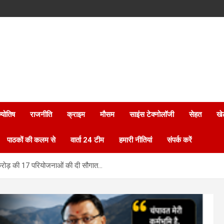
्योतिष
राजनीति
क्राइम
मौसम
साइंस टेक्नोलॉजी
सेहत
खे
पाठकों की कलम से
वार्ता 24 टीम
हमारी नीतियां
संपर्क करें
4 करोड़ की 17 परियोजनाओं की दी सौगात…