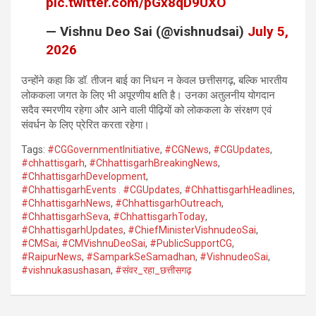
pic.twitter.com/pGx8qD9UXO
— Vishnu Deo Sai (@vishnudsai)
July 5,
2026
उन्होंने कहा कि डॉ. तीजन बाई का निधन न केवल छत्तीसगढ़, बल्कि भारतीय
लोककला जगत के लिए भी अपूरणीय क्षति है। उनका अतुलनीय योगदान
सदैव स्मरणीय रहेगा और आने वाली पीढ़ियों को लोककला के संरक्षण एवं
संवर्धन के लिए प्रेरित करता रहेगा।
Tags:
#CGGovernmentInitiative
,
#CGNews
,
#CGUpdates
,
#chhattisgarh
,
#ChhattisgarhBreakingNews
,
#ChhattisgarhDevelopment
,
#ChhattisgarhEvents . #CGUpdates
,
#ChhattisgarhHeadlines
,
#ChhattisgarhNews
,
#ChhattisgarhOutreach
,
#ChhattisgarhSeva
,
#ChhattisgarhToday
,
#ChhattisgarhUpdates
,
#ChiefMinisterVishnudeoSai
,
#CMSai
,
#CMVishnuDeoSai
,
#PublicSupportCG
,
#RaipurNews
,
#SamparkSeSamadhan
,
#VishnudeoSai
,
#vishnukasushasan
,
#संवर_रहा_छत्तीसगढ़