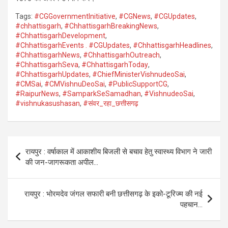
Tags:
#CGGovernmentInitiative
,
#CGNews
,
#CGUpdates
,
#chhattisgarh
,
#ChhattisgarhBreakingNews
,
#ChhattisgarhDevelopment
,
#ChhattisgarhEvents . #CGUpdates
,
#ChhattisgarhHeadlines
,
#ChhattisgarhNews
,
#ChhattisgarhOutreach
,
#ChhattisgarhSeva
,
#ChhattisgarhToday
,
#ChhattisgarhUpdates
,
#ChiefMinisterVishnudeoSai
,
#CMSai
,
#CMVishnuDeoSai
,
#PublicSupportCG
,
#RaipurNews
,
#SamparkSeSamadhan
,
#VishnudeoSai
,
#vishnukasushasan
,
#संवर_रहा_छत्तीसगढ़
Post
रायपुर : वर्षाकाल में आकाशीय बिजली से बचाव हेतु स्वास्थ्य विभाग ने जारी
navigation
की जन-जागरूकता अपील…
रायपुर : भोरमदेव जंगल सफारी बनी छत्तीसगढ़ के इको-टूरिज्म की नई
पहचान…