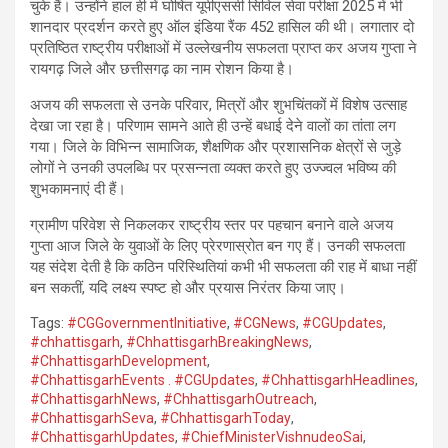
चुके हैं। उन्होंने हाल ही में घोषित यूपीएससी सिविल सेवा परीक्षा 2025 में भी
शानदार प्रदर्शन करते हुए ऑल इंडिया रैंक 452 हासिल की थी। लगातार दो
प्रतिष्ठित राष्ट्रीय परीक्षाओं में उल्लेखनीय सफलता प्राप्त कर अजय गुप्ता ने
रायगढ़ जिले और छत्तीसगढ़ का नाम रोशन किया है।
अजय की सफलता से उनके परिवार, मित्रों और शुभचिंतकों में विशेष उत्साह
देखा जा रहा है। परिणाम सामने आते ही उन्हें बधाई देने वालों का तांता लग
गया। जिले के विभिन्न सामाजिक, शैक्षणिक और प्रशासनिक क्षेत्रों से जुड़े
लोगों ने उनकी उपलब्धि पर प्रसन्नता व्यक्त करते हुए उज्ज्वल भविष्य की
शुभकामनाएं दी हैं।
ग्रामीण परिवेश से निकलकर राष्ट्रीय स्तर पर पहचान बनाने वाले अजय
गुप्ता आज जिले के युवाओं के लिए प्रेरणास्रोत बन गए हैं। उनकी सफलता
यह संदेश देती है कि कठिन परिस्थितियां कभी भी सफलता की राह में बाधा नहीं
बन सकतीं, यदि लक्ष्य स्पष्ट हो और प्रयास निरंतर किया जाए।
Tags:
#CGGovernmentInitiative
,
#CGNews
,
#CGUpdates
,
#chhattisgarh
,
#ChhattisgarhBreakingNews
,
#ChhattisgarhDevelopment
,
#ChhattisgarhEvents . #CGUpdates
,
#ChhattisgarhHeadlines
,
#ChhattisgarhNews
,
#ChhattisgarhOutreach
,
#ChhattisgarhSeva
,
#ChhattisgarhToday
,
#ChhattisgarhUpdates
,
#ChiefMinisterVishnudeoSai
,