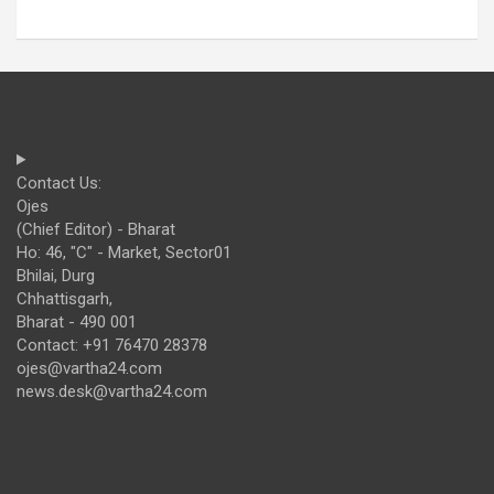
Contact Us:
Ojes
(Chief Editor) - Bharat
Ho: 46, "C" - Market, Sector01
Bhilai, Durg
Chhattisgarh,
Bharat - 490 001
Contact: +91 76470 28378
ojes@vartha24.com
news.desk@vartha24.com