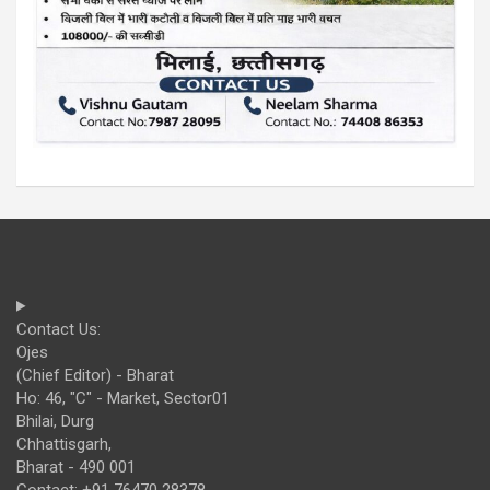
Contact Us:
Ojes
(Chief Editor) - Bharat
Ho: 46, "C" - Market, Sector01
Bhilai, Durg
Chhattisgarh,
Bharat - 490 001
Contact: +91 76470 28378