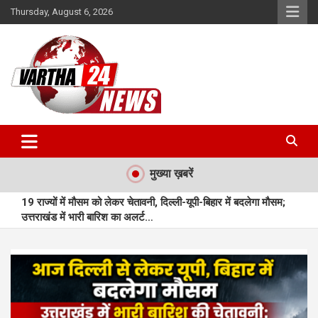
Skip
Thursday, August 6, 2026
to
content
Vartha 24
मुख्या ख़बरें
19 राज्यों में मौसम को लेकर चेतावनी, दिल्ली-यूपी-बिहार में बदलेगा मौसम;
उत्तराखंड में भारी बारिश का अलर्ट…
महासमुंद : महासमुंद में बुनियादी सुविधाओं से लैस नए आधार सेवा केन्द्र का
शुभारंभ…
मुंगेली : प्राकृतिक बीजों से सजी राखियां बनीं आत्मनिर्भरता की नई पहचान…
मुंगेली : बछेरा में आधुनिक आंगनबाड़ी भवन बना आकर्षण का केंद्र…