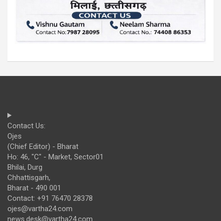
Contact Us:
Ojes
(Chief Editor) - Bharat
Ho: 46, "C" - Market, Sector01
Bhilai, Durg
Chhattisgarh,
Bharat - 490 001
Contact: +91 76470 28378
ojes@vartha24.com
news.desk@vartha24.com