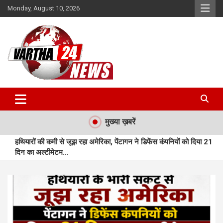
Skip
Monday, August 10, 2026
to
content
Vartha 24
मुख्या ख़बरें
हथियारों की कमी से जूझ रहा अमेरिका, पेंटागन ने डिफेंस कंपनियों को दिया 21
दिन का अल्टीमेटम…
छत्तीसगढ़ में झमाझम हुई बारिश: राज्य में 647.3 मि.मी. औसत वर्षा दर्ज…
रायपुर : वन्यजीव तस्करों पर कड़ी कार्रवाई…
रायपुर : गंगरेल के जंगलों से गहरे जख्मों के साथ रेस्क्यू हुआ अजगर…