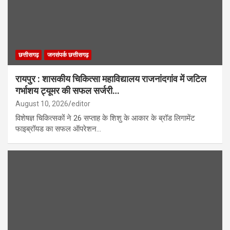
छत्तीसगढ़
जनसंपर्क छत्तीसगढ़
रायपुर : शासकीय चिकित्सा महाविद्यालय राजनांदगांव में जटिल
गर्भाशय ट्यूमर की सफल सर्जरी…
August 10, 2026
editor
विशेषज्ञ चिकित्सकों ने 26 सप्ताह के शिशु के आकार के ब्रॉड लिगामेंट
फाइब्रॉयड का सफल ऑपरेशन…