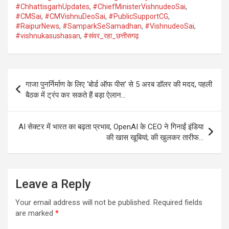
#ChhattisgarhUpdates
,
#ChiefMinisterVishnudeoSai
,
#CMSai
,
#CMVishnuDeoSai
,
#PublicSupportCG
,
#RaipurNews
,
#SamparkSeSamadhan
,
#VishnudeoSai
,
#vishnukasushasan
,
#संवर_रहा_छत्तीसगढ़
Post
गाजा पुनर्निर्माण के लिए ‘बोर्ड ऑफ पीस’ से 5 अरब डॉलर की मदद, पहली
navigation
बैठक में ट्रंप कर सकते हैं बड़ा ऐलान…
AI सेक्टर में भारत का बढ़ता प्रभाव, OpenAI के CEO ने गिनाईं इंडिया
की खास खूबियां; की खुलकर तारीफ…
Leave a Reply
Your email address will not be published.
Required fields
are marked
*