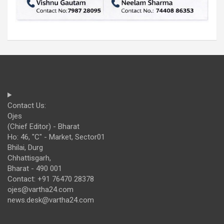
Contact Us:
Ojes
(Chief Editor) - Bharat
Ho: 46, "C" - Market, Sector01
Bhilai, Durg
Chhattisgarh,
Bharat - 490 001
Contact: +91 76470 28378
ojes@vartha24.com
news.desk@vartha24.com