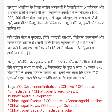
सरगुजा ओलंपिक के जिला स्तरीय आयोजनों में खिलाड़ियों ने 5 व्यक्तिगत और
7 दलीय खेलों में हिस्सेदारी की। व्यक्तिगत स्पर्धाओं में एथलेटिक्स (100,
200, 400 मीटर दौड़, लंबी कूद, ऊंची कूद, शॉटपुट, डिस्कस थ्रो, जैवलिन
थ्रो, 400 मीटर रिले), तीरंदाजी (इंडियन राउंड), बैडमिंटन, कुश्ती और कराटे
शामिल रहे।
वहीं दलीय खेलों में फुटबॉल, हॉकी, कबड्डी, खो-खो, वॉलीबॉल, रस्साकसी और
बास्केटबॉल शामिल हैं। सभी प्रतियोगिताएं जूनियर वर्ग (14 से 17 वर्ष,
बालक/बालिका) तथा सीनियर वर्ग (18 वर्ष से अधिक, महिला/पुरुष) में
आयोजित की गईं।
सरगुजा ओलंपिक के पहले चरण में विकासखंड स्तरीय प्रतियोगिताओं में भाग
लेने सरगुजा संभाग के सभी 32 विकासखंडों के कुल 3 लाख 49 हजार 370
खिलाड़ियों ने अपना पंजीयन कराया था। इनमें एक लाख 59 हजार 712
पुरुष और एक लाख 89 हजार 658 महिला खिलाड़ी शामिल थीं।
Tags:
#CGGovernmentInitiative
,
#CGNews
,
#CGUpdates
,
#chhattisgarh
,
#ChhattisgarhBreakingNews
,
#ChhattisgarhDevelopment
,
#ChhattisgarhEvents . #CGUpdates
,
#ChhattisgarhHeadlines
,
#ChhattisgarhNews
,
#ChhattisgarhOutreach
,
#ChhattisgarhSeva
,
#ChhattisgarhToday
,