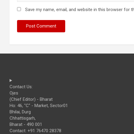
Save my name, email, and website in this browser for t
Contact Us:
Ojes
(Chief Editor) - Bharat
Ho: 46, "C" - Market, Sector01
Bhilai, Durg
Chhattisgarh,
Bharat - 490 001
Contact: +91 76470 28378