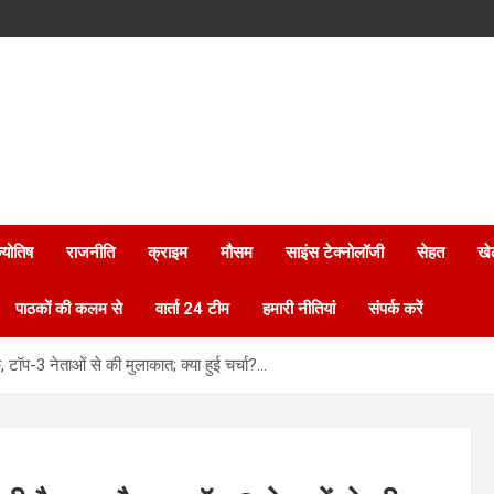
्योतिष
राजनीति
क्राइम
मौसम
साइंस टेक्नोलॉजी
सेहत
खे
पाठकों की कलम से
वार्ता 24 टीम
हमारी नीतियां
संपर्क करें
, टॉप-3 नेताओं से की मुलाकात; क्या हुई चर्चा?…