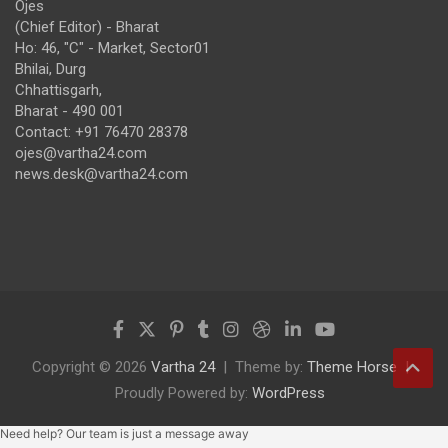
Ojes
(Chief Editor) - Bharat
Ho: 46, "C" - Market, Sector01
Bhilai, Durg
Chhattisgarh,
Bharat - 490 001
Contact: +91 76470 28378
ojes@vartha24.com
news.desk@vartha24.com
Copyright © 2026
Vartha 24
Theme by:
Theme Horse
Proudly Powered by:
WordPress
Need help? Our team is just a message away