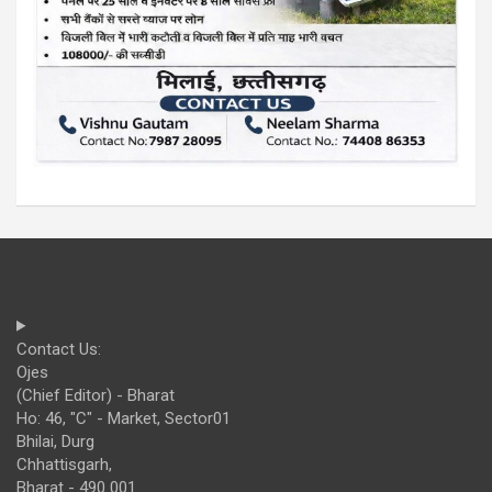
Contact Us:
Ojes
(Chief Editor) - Bharat
Ho: 46, "C" - Market, Sector01
Bhilai, Durg
Chhattisgarh,
Bharat - 490 001