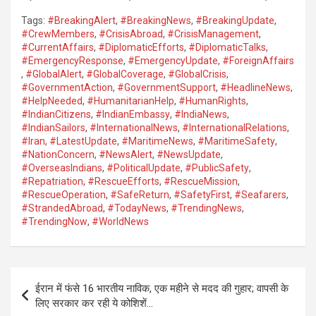
Tags:
#BreakingAlert
,
#BreakingNews
,
#BreakingUpdate
,
#CrewMembers
,
#CrisisAbroad
,
#CrisisManagement
,
#CurrentAffairs
,
#DiplomaticEfforts
,
#DiplomaticTalks
,
#EmergencyResponse
,
#EmergencyUpdate
,
#ForeignAffairs
,
#GlobalAlert
,
#GlobalCoverage
,
#GlobalCrisis
,
#GovernmentAction
,
#GovernmentSupport
,
#HeadlineNews
,
#HelpNeeded
,
#HumanitarianHelp
,
#HumanRights
,
#IndianCitizens
,
#IndianEmbassy
,
#IndiaNews
,
#IndianSailors
,
#InternationalNews
,
#InternationalRelations
,
#Iran
,
#LatestUpdate
,
#MaritimeNews
,
#MaritimeSafety
,
#NationConcern
,
#NewsAlert
,
#NewsUpdate
,
#OverseasIndians
,
#PoliticalUpdate
,
#PublicSafety
,
#Repatriation
,
#RescueEfforts
,
#RescueMission
,
#RescueOperation
,
#SafeReturn
,
#SafetyFirst
,
#Seafarers
,
#StrandedAbroad
,
#TodayNews
,
#TrendingNews
,
#TrendingNow
,
#WorldNews
Post
ईरान में फंसे 16 भारतीय नाविक, एक महीने से मदद की गुहार; वापसी के
navigation
लिए सरकार कर रही ये कोशिशें…