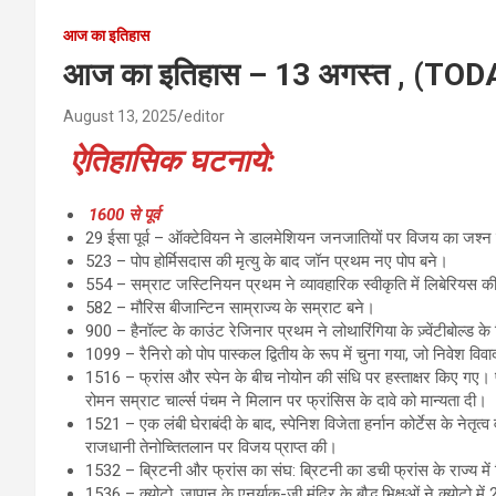
आज का इतिहास
आज का इतिहास – 13 अगस्त , (T
August 13, 2025
editor
ऐतिहासिक घटनाये:
1600 से पूर्व
29 ईसा पूर्व – ऑक्टेवियन ने डालमेशियन जनजातियों पर विजय का जश्न मन
523 – पोप होर्मिसदास की मृत्यु के बाद जॉन प्रथम नए पोप बने।
554 – सम्राट जस्टिनियन प्रथम ने व्यावहारिक स्वीकृति में लिबेरियस की 
582 – मौरिस बीजान्टिन साम्राज्य के सम्राट बने।
900 – हैनॉल्ट के काउंट रेजिनार प्रथम ने लोथारिंगिया के ज़्वेंटीबोल्ड क
1099 – रैनिरो को पोप पास्कल द्वितीय के रूप में चुना गया, जो निवेश वि
1516 – फ्रांस और स्पेन के बीच नोयोन की संधि पर हस्ताक्षर किए गए। फ्र
रोमन सम्राट चार्ल्स पंचम ने मिलान पर फ्रांसिस के दावे को मान्यता दी।
1521 – एक लंबी घेराबंदी के बाद, स्पेनिश विजेता हर्नान कोर्टेस के नेत
राजधानी तेनोच्तितलान पर विजय प्राप्त की।
1532 – ब्रिटनी और फ्रांस का संघ: ब्रिटनी का डची फ्रांस के राज्य मे
1536 – क्योटो, जापान के एनर्याकु-जी मंदिर के बौद्ध भिक्षुओं ने क्योटो में