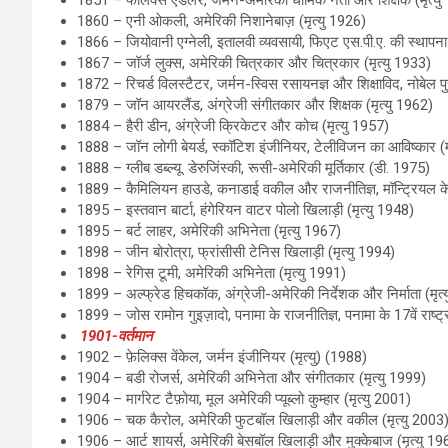
1860 – एनी ओकली, अमेरिकी निशानेबाज़ (मृत्यु 1926)
1866 – जियोवानी एग्नेली, इतालवी व्यवसायी, फिएट एस.पी.ए. की स्थापना 
1867 – जॉर्ज लुक्स, अमेरिकी चित्रकार और चित्रकार (मृत्यु 1933)
1872 – रिचर्ड विलस्टैटर, जर्मन-स्विस रसायनज्ञ और शिक्षाविद, नोबेल पु
1879 – जॉन आयरलैंड, अंग्रेजी संगीतकार और शिक्षक (मृत्यु 1962)
1884 – हैरी डीन, अंग्रेजी क्रिकेटर और कोच (मृत्यु 1957)
1888 – जॉन लोगी बेयर्ड, स्कॉटिश इंजीनियर, टेलीविजन का आविष्कार (म
1888 – ग्लीब डब्ल्यू. डेरुजिंस्की, रूसी-अमेरिकी मूर्तिकार (डी. 1975)
1889 – कैमिलियन हाउडे, कनाडाई वकील और राजनीतिज्ञ, मॉन्ट्रियल के 3
1895 – इस्तवान बार्टा, हंगेरियन वाटर पोलो खिलाड़ी (मृत्यु 1948)
1895 – बर्ट लाहर, अमेरिकी अभिनेता (मृत्यु 1967)
1898 – जीन बोरोत्रा, फ्रांसीसी टेनिस खिलाड़ी (मृत्यु 1994)
1898 – रेगिस टूमी, अमेरिकी अभिनेता (मृत्यु 1991)
1899 – अल्फ्रेड हिचकॉक, अंग्रेजी-अमेरिकी निर्देशक और निर्माता (मृत्
1899 – जोस रामोन गुइज़ादो, पनामा के राजनीतिज्ञ, पनामा के 17वें राष्ट्
1901-वर्तमान
1902 – फ़ेलिक्स वेंकेल, जर्मन इंजीनियर (मृत्यु) (1988)
1904 – बडी रोजर्स, अमेरिकी अभिनेता और संगीतकार (मृत्यु 1999)
1904 – मार्गरेट टैफ़ोया, मूल अमेरिकी प्यूब्लो कुम्हार (मृत्यु 2001)
1906 – चक कैरोल, अमेरिकी फुटबॉल खिलाड़ी और वकील (मृत्यु 2003
1906 – आर्ट शायर्स, अमेरिकी बेसबॉल खिलाड़ी और मुक्केबाज (मृत्यु 19