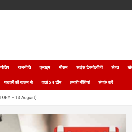
्योतिष
राजनीति
क्राइम
मौसम
साइंस टेक्नोलॉजी
सेहत
खे
पाठकों की कलम से
वार्ता 24 टीम
हमारी नीतियां
संपर्क करें
ISTORY – 13 August)…