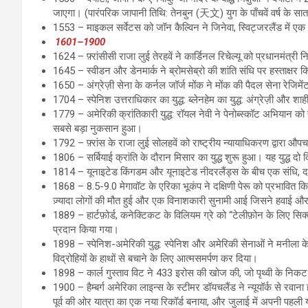
जाएगा। (पारंपरिक जापानी तिथि: तेनबुन (天文) युग के पाँचवें वर्ष के सातव
1553 – माइकल सर्वेटस को जॉन कैल्विन ने जिनेवा, स्विट्जरलैंड में एक वि
1601–1900
1624 – फ़्रांसीसी राजा लुई तेरहवें ने कार्डिनल रिचेल्यू को प्रधानमंत्री 
1645 – स्वीडन और डेनमार्क ने ब्रोमसेब्रो की शांति संधि पर हस्ताक्षर 
1650 – अंग्रेज़ी सेना के कर्नल जॉर्ज मोंक ने मोंक की पैदल सेना रेजिमे
1704 – स्पेनिश उत्तराधिकार का युद्ध: ब्लेनहेम का युद्ध: अंग्रेज़ी और शा
1779 – अमेरिकी क्रांतिकारी युद्ध: रॉयल नेवी ने पेनोब्स्कॉट अभियान को ह
सबसे बड़ा नुकसान हुआ।
1792 – फ़्रांस के राजा लुई सोलहवें को राष्ट्रीय न्यायाधिकरण द्वारा 
1806 – सर्बियाई क्रांति के दौरान मिसार का युद्ध शुरू हुआ। यह युद्ध 
1814 – यूनाइटेड किंगडम और यूनाइटेड नीदरलैंड्स के बीच एक संधि, द कन्व
1868 – 8.5-9.0 मेगावॉट के एरिका भूकंप ने दक्षिणी पेरू को प्रभावित
ज़्यादा लोगों की मौत हुई और एक विनाशकारी सुनामी आई जिसने हवाई और न
1889 – हार्टफ़ोर्ड, कनेक्टिकट के विलियम ग्रे को “टेलीफ़ोन के लिए सि
प्रदान किया गया।
1898 – स्पेनिश-अमेरिकी युद्ध: स्पेनिश और अमेरिकी सेनाओं ने मनीला 
विद्रोहियों के हाथों से बचाने के लिए आत्मसमर्पण कर दिया।
1898 – कार्ल गुस्ताव विट ने 433 इरोस की खोज की, जो पृथ्वी के निकट प
1900 – हैम्बर्ग अमेरिका लाइन्स के स्टीमर डॉयचलैंड ने न्यूयॉर्क से रवाना
पूर्व की ओर यात्रा का एक नया रिकॉर्ड बनाया, और जुलाई में अपनी पहली य