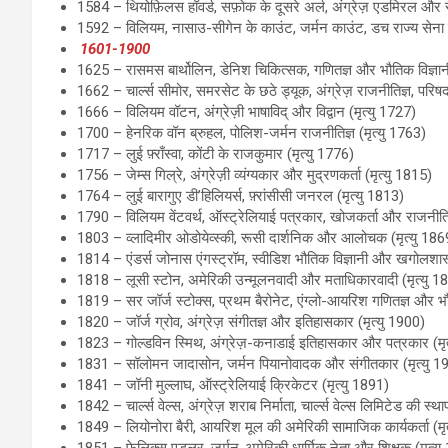
1584 – थियोफ़िलस हॉवर्ड, सफ़ोक के दूसरे अर्ल, अंग्रेज़ एडमिरल और राजन
1592 – विलियम, नासाउ-सीगेन के काउंट, जर्मन काउंट, डच राज्य सेना के
1601-1900
1625 – रासमस बार्थोलिन, डेनिश चिकित्सक, गणितज्ञ और भौतिक विज्ञानी
1662 – चार्ल्स सीमोर, समरसेट के छठे ड्यूक, अंग्रेज़ राजनीतिज्ञ, परिषद
1666 – विलियम वॉटन, अंग्रेज़ी भाषाविद् और विद्वान (मृत्यु 1727)
1700 – हेनरिक वॉन ब्रुहल, पोलिश-जर्मन राजनीतिज्ञ (मृत्यु 1763)
1717 – लुई फ़्राँस्वा, कोंटी के राजकुमार (मृत्यु 1776)
1756 – जेम्स गिल्रे, अंग्रेज़ी व्यंग्यकार और मुद्रणकर्ता (मृत्यु 1815)
1764 – लुई बारागुए डी’हिलियर्स, फ़्रांसीसी जनरल (मृत्यु 1813)
1790 – विलियम वेंटवर्थ, ऑस्ट्रेलियाई पत्रकार, खोजकर्ता और राजनीतिज्
1803 – व्लादिमीर ओडोयेव्स्की, रूसी दार्शनिक और आलोचक (मृत्यु 186
1814 – एंडर्स जोनास एंगस्ट्रॉम, स्वीडिश भौतिक विज्ञानी और खगोलशास्
1818 – लूसी स्टोन, अमेरिकी उन्मूलनवादी और मताधिकारवादी (मृत्यु 1
1819 – सर जॉर्ज स्टोक्स, प्रथम बैरोनेट, एंग्लो-आयरिश गणितज्ञ और भौत
1820 – जॉर्ज ग्रोव, अंग्रेज़ संगीतज्ञ और इतिहासकार (मृत्यु 1900)
1823 – गोल्डविन स्मिथ, अंग्रेज़-कनाडाई इतिहासकार और पत्रकार (मृत
1831 – सॉलोमन जादासोन, जर्मन पियानोवादक और संगीतकार (मृत्यु 1
1841 – जॉनी मुल्लाघ, ऑस्ट्रेलियाई क्रिकेटर (मृत्यु 1891)
1842 – चार्ल्स वेल्स, अंग्रेज़ शराब निर्माता, चार्ल्स वेल्स लिमिटेड की स्थ
1849 – लियोनोरा बैरी, आयरिश मूल की अमेरिकी सामाजिक कार्यकर्ता (मृ
1851 – फेलिक्स एडलर, जर्मन-अमेरिकी धार्मिक नेता और शिक्षक (मृत्यु