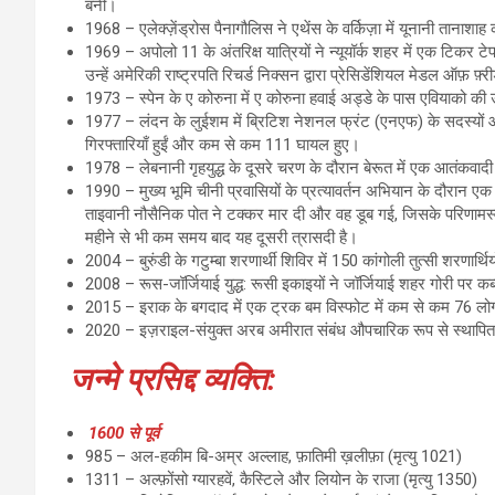
बनीं।
1968 – एलेक्ज़ेंड्रोस पैनागौलिस ने एथेंस के वर्किज़ा में यूनानी तानाश
1969 – अपोलो 11 के अंतरिक्ष यात्रियों ने न्यूयॉर्क शहर में एक टिकर 
उन्हें अमेरिकी राष्ट्रपति रिचर्ड निक्सन द्वारा प्रेसिडेंशियल मेडल ऑफ़ फ
1973 – स्पेन के ए कोरुना में ए कोरुना हवाई अड्डे के पास एवियाको की 
1977 – लंदन के लुईशम में ब्रिटिश नेशनल फ्रंट (एनएफ) के सदस्यों औ
गिरफ्तारियाँ हुईं और कम से कम 111 घायल हुए।
1978 – लेबनानी गृहयुद्ध के दूसरे चरण के दौरान बेरूत में एक आतंकवादी 
1990 – मुख्य भूमि चीनी प्रवासियों के प्रत्यावर्तन अभियान के दौरान ए
ताइवानी नौसैनिक पोत ने टक्कर मार दी और वह डूब गई, जिसके परिणामस्
महीने से भी कम समय बाद यह दूसरी त्रासदी है।
2004 – बुरुंडी के गटुम्बा शरणार्थी शिविर में 150 कांगोली तुत्सी शरणार्
2008 – रूस-जॉर्जियाई युद्ध: रूसी इकाइयों ने जॉर्जियाई शहर गोरी पर क
2015 – इराक के बगदाद में एक ट्रक बम विस्फोट में कम से कम 76 ल
2020 – इज़राइल-संयुक्त अरब अमीरात संबंध औपचारिक रूप से स्थापित
जन्मे प्रसिद्द व्यक्ति:
1600 से पूर्व
985 – अल-हकीम बि-अम्र अल्लाह, फ़ातिमी ख़लीफ़ा (मृत्यु 1021)
1311 – अल्फ़ोंसो ग्यारहवें, कैस्टिले और लियोन के राजा (मृत्यु 1350)