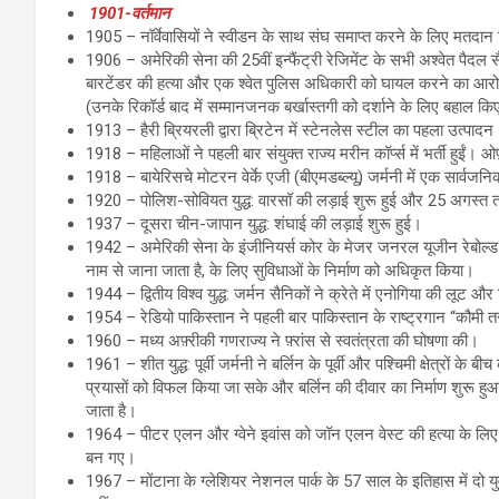
1901-वर्तमान
1905 – नॉर्वेवासियों ने स्वीडन के साथ संघ समाप्त करने के लिए मतदा
1906 – अमेरिकी सेना की 25वीं इन्फैंट्री रेजिमेंट के सभी अश्वेत पैदल सैनि
बारटेंडर की हत्या और एक श्वेत पुलिस अधिकारी को घायल करने का आरो
(उनके रिकॉर्ड बाद में सम्मानजनक बर्खास्तगी को दर्शाने के लिए बहाल क
1913 – हैरी ब्रियरली द्वारा ब्रिटेन में स्टेनलेस स्टील का पहला उत्पादन
1918 – महिलाओं ने पहली बार संयुक्त राज्य मरीन कॉर्प्स में भर्ती हुईं। 
1918 – बायेरिसचे मोटरन वेर्के एजी (बीएमडब्ल्यू) जर्मनी में एक सार्वजनि
1920 – पोलिश-सोवियत युद्ध: वारसॉ की लड़ाई शुरू हुई और 25 अगस्त
1937 – दूसरा चीन-जापान युद्ध: शंघाई की लड़ाई शुरू हुई।
1942 – अमेरिकी सेना के इंजीनियर्स कोर के मेजर जनरल यूजीन रेबोल्ड 
नाम से जाना जाता है, के लिए सुविधाओं के निर्माण को अधिकृत किया।
1944 – द्वितीय विश्व युद्ध: जर्मन सैनिकों ने क्रेते में एनोगिया की लूट
1954 – रेडियो पाकिस्तान ने पहली बार पाकिस्तान के राष्ट्रगान “कौमी 
1960 – मध्य अफ़्रीकी गणराज्य ने फ़्रांस से स्वतंत्रता की घोषणा की।
1961 – शीत युद्ध: पूर्वी जर्मनी ने बर्लिन के पूर्वी और पश्चिमी क्षेत्रों
प्रयासों को विफल किया जा सके और बर्लिन की दीवार का निर्माण शुरू हुआ। 
जाता है।
1964 – पीटर एलन और ग्वेने इवांस को जॉन एलन वेस्ट की हत्या के लिए फाँ
बन गए।
1967 – मोंटाना के ग्लेशियर नेशनल पार्क के 57 साल के इतिहास में दो