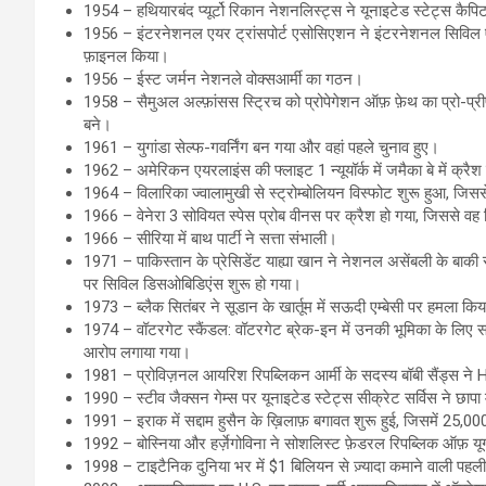
1954 – हथियारबंद प्यूर्टो रिकान नेशनलिस्ट्स ने यूनाइटेड स्टेट्स कैपिट
1956 – इंटरनेशनल एयर ट्रांसपोर्ट एसोसिएशन ने इंटरनेशनल सिविल एविए
फ़ाइनल किया।
1956 – ईस्ट जर्मन नेशनले वोक्सआर्मी का गठन।
1958 – सैमुअल अल्फ़ांसस स्ट्रिच को प्रोपेगेशन ऑफ़ फ़ेथ का प्रो-प्री
बने।
1961 – युगांडा सेल्फ-गवर्निंग बन गया और वहां पहले चुनाव हुए।
1962 – अमेरिकन एयरलाइंस की फ्लाइट 1 न्यूयॉर्क में जमैका बे में क्रै
1964 – विलारिका ज्वालामुखी से स्ट्रोम्बोलियन विस्फोट शुरू हुआ, जि
1966 – वेनेरा 3 सोवियत स्पेस प्रोब वीनस पर क्रैश हो गया, जिससे वह
1966 – सीरिया में बाथ पार्टी ने सत्ता संभाली।
1971 – पाकिस्तान के प्रेसिडेंट याह्या खान ने नेशनल असेंबली के बाकी से
पर सिविल डिसओबिडिएंस शुरू हो गया।
1973 – ब्लैक सितंबर ने सूडान के खार्तूम में सऊदी एम्बेसी पर हमला कि
1974 – वॉटरगेट स्कैंडल: वॉटरगेट ब्रेक-इन में उनकी भूमिका के लिए 
आरोप लगाया गया।
1981 – प्रोविज़नल आयरिश रिपब्लिकन आर्मी के सदस्य बॉबी सैंड्स ने H
1990 – स्टीव जैक्सन गेम्स पर यूनाइटेड स्टेट्स सीक्रेट सर्विस ने छापा
1991 – इराक में सद्दाम हुसैन के ख़िलाफ़ बगावत शुरू हुई, जिसमें 25,00
1992 – बोस्निया और हर्ज़ेगोविना ने सोशलिस्ट फ़ेडरल रिपब्लिक ऑफ़ य
1998 – टाइटैनिक दुनिया भर में $1 बिलियन से ज़्यादा कमाने वाली पहली