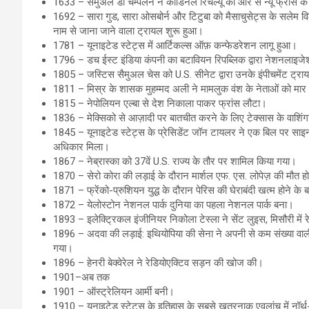
1633 – सैमुअल डी चैम्पलेन ने कार्डिनल रिचेल्यू की ओर से न्यू फ्रांस 
1692 – सारा गुड, सारा ओसबोर्न और टिटुबा को मैसाचुसेट्स के सलेम वि
नाम से जाना जाने वाला ट्रायल शुरू हुआ।
1781 – यूनाइटेड स्टेट्स में आर्टिकल्स ऑफ़ कन्फेडरेशन लागू हुआ।
1796 – डच ईस्ट इंडिया कंपनी का बटावियन रिपब्लिक द्वारा नेशनलाइज
1805 – जस्टिस सैमुअल चेस को U.S. सीनेट द्वारा उनके इंपीचमेंट ट्र
1811 – मिस्र के शासक मुहम्मद अली ने मामलुक वंश के नेताओं को मार
1815 – नेपोलियन एल्बा से देश निकाला पाकर फ्रांस लौटा।
1836 – मेक्सिको से आज़ादी पर बातचीत करने के लिए टेक्सास के वाशिंगट
1845 – यूनाइटेड स्टेट्स के प्रेसिडेंट जॉन टायलर ने एक बिल पर साइन 
अधिकार मिला।
1867 – नेब्रास्का को 37वें U.S. राज्य के तौर पर शामिल किया गया।
1870 – सेरो कोरा की लड़ाई के दौरान मार्शल एफ. एस. लोपेज़ की मौत हो ग
1871 – फ्रेंको-प्रुशियन युद्ध के दौरान पेरिस की घेराबंदी खत्म होने के ब
1872 – येलोस्टोन नेशनल पार्क दुनिया का पहला नेशनल पार्क बना।
1893 – इलेक्ट्रिकल इंजीनियर निकोला टेस्ला ने सेंट लुइस, मिसौरी में र
1896 – अदवा की लड़ाई: इथियोपिया की सेना ने अपनी से कम संख्या वाली
गया।
1896 – हेनरी बेक्वेरेल ने रेडियोएक्टिव सड़न की खोज की।
1901–अब तक
1901 – ऑस्ट्रेलियन आर्मी बनी।
1910 – यूनाइटेड स्टेट्स के इतिहास के सबसे खतरनाक एवलांच में नॉर्थ-ईस्