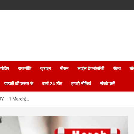
्योतिष
राजनीति
क्राइम
मौसम
साइंस टेक्नोलॉजी
सेहत
खे
पाठकों की कलम से
वार्ता 24 टीम
हमारी नीतियां
संपर्क करें
ORY – 1 March)…