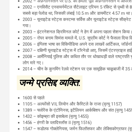
2002 – अफ़गानिस्तान पर U.S. का हमला: पूर्वी अफ़गानिस्तान में ऑपरे
2002 – एनविसैट एनवायर्नमेंटल सैटेलाइट एरियन 5 रॉकेट से पृथ्वी स
सबसे बड़ा पेलोड था, जिसकी लंबाई 10.5 m और डायमीटर 4.57 m था
2003 – यूनाइटेड स्टेट्स कस्टम्स सर्विस और यूनाइटेड स्टेट्स सीक्रेट सर्
गया।
2003 – इंटरनेशनल क्रिमिनल कोर्ट ने हेग में अपना पहला सेशन किया
2005 – रोपर बनाम सिमंस मामले में, U.S. सुप्रीम कोर्ट ने फैसला दिया कि
2006 – इंग्लिश भाषा का विकिपीडिया अपने दस लाखवें आर्टिकल, जॉर्डनहि
2007 – दक्षिणी यूनाइटेड स्टेट्स में टॉरनेडो आए, जिसमें एंटरप्राइज 
2008 – आर्मेनियाई पुलिस और कथित तौर पर धोखाधड़ी वाले राष्ट्रपति चुनावो
लोग मारे गए।
2014 – चीन के कुनमिंग रेलवे स्टेशन पर एक सामूहिक चाकूबाजी में 3
जन्मे प्रसिद्द व्यक्ति
:
1600 से पहले
1105 – अल्फोंसो VII, लियोन और कैस्टिले के राजा (मृत्यु 1157)
1389 – फ्लोरेंस के एंटोनिनस, इटैलियन आर्कबिशप और संत (मृत्यु 145
1432 – कोइम्ब्रा की इसाबेला (मृत्यु 1455)
1456 – हंगरी के व्लादिस्लॉस II (मृत्यु 1516)
1547 – रूडोल्फ गोक्लेनियस, जर्मन फिलॉसफर और लेक्सिकोग्राफर (मृत