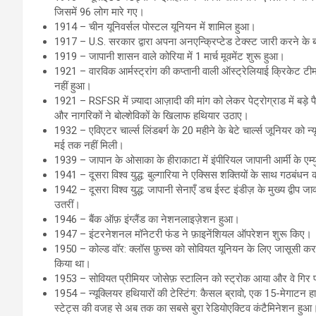
जिसमें 96 लोग मारे गए।
1914 – चीन यूनिवर्सल पोस्टल यूनियन में शामिल हुआ।
1917 – U.S. सरकार द्वारा अपना अनएन्क्रिप्टेड टेक्स्ट जारी करने के बाद
1919 – जापानी शासन वाले कोरिया में 1 मार्च मूवमेंट शुरू हुआ।
1921 – वारविक आर्मस्ट्रांग की कप्तानी वाली ऑस्ट्रेलियाई क्रिकेट ट
नहीं हुआ।
1921 – RSFSR में ज़्यादा आज़ादी की मांग को लेकर पेट्रोग्राड में बड़े पै
और नागरिकों ने बोल्शेविकों के खिलाफ हथियार उठाए।
1932 – एविएटर चार्ल्स लिंडबर्ग के 20 महीने के बेटे चार्ल्स जूनियर को
मई तक नहीं मिली।
1939 – जापान के ओसाका के हीराकाटा में इंपीरियल जापानी आर्मी के एम्
1941 – दूसरा विश्व युद्ध: बुल्गारिया ने एक्सिस शक्तियों के साथ गठबंधन
1942 – दूसरा विश्व युद्ध: जापानी सेनाएँ डच ईस्ट इंडीज़ के मुख्य द्वीप ज
उतरीं।
1946 – बैंक ऑफ़ इंग्लैंड का नेशनलाइज़ेशन हुआ।
1947 – इंटरनेशनल मॉनेटरी फंड ने फ़ाइनेंशियल ऑपरेशन शुरू किए।
1950 – कोल्ड वॉर: क्लॉस फ़ुच्स को सोवियत यूनियन के लिए जासूसी करने
किया था।
1953 – सोवियत प्रीमियर जोसेफ़ स्टालिन को स्ट्रोक आया और वे गिर 
1954 – न्यूक्लियर हथियारों की टेस्टिंग: कैसल ब्रावो, एक 15-मेगाटन 
स्टेट्स की वजह से अब तक का सबसे बुरा रेडियोएक्टिव कंटैमिनेशन हुआ