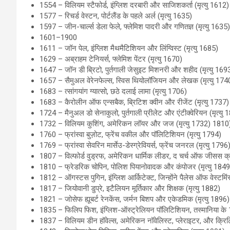
1554 – विलियम स्टैफोर्ड, इंग्लिश दरबारी और साजिशकर्ता (मृत्यु 1612)
1577 – रिचर्ड वेस्टन, पोर्टलैंड के पहले अर्ल (मृत्यु 1635)
1597 – जीन-चार्ल्स डेला फेले, फ्लेमिश पादरी और गणितज्ञ (मृत्यु 163
1601–1900
1611 – जॉन पेल, इंग्लिश मैथमैटिशियन और लिंग्विस्ट (मृत्यु 1685)
1629 – अब्राहम टेनियर्स, फ्लेमिश पेंटर (मृत्यु 1670)
1647 – जॉन डी ब्रिटो, पुर्तगाली जेसुइट मिशनरी और शहीद (मृत्यु 169
1657 – सैमुअल वेरेनफेल्स, स्विस थियोलॉजियन और लेखक (मृत्यु 174
1683 – त्सांगयांग ग्यात्सो, छठे दलाई लामा (मृत्यु 1706)
1683 – कैरोलीन ऑफ एन्सबैक, ब्रिटिश क्वीन और रीजेंट (मृत्यु 1737)
1724 – मैनुअल डो सेनाकुलो, पुर्तगाली प्रीलेट और एंटीक्वेरियन (मृत्यु
1732 – विलियम कुशिंग, अमेरिकन लॉयर और जज (मृत्यु 1732) 1810
1760 – फ्रांस्वा बुज़ोट, फ्रेंच वकील और पॉलिटिशियन (मृत्यु 1794)
1769 – फ्रांस्वा सेवरिन मार्सेउ-डेस्ग्रेवियर्स, फ्रेंच जनरल (मृत्यु 1796
1807 – विल्फोर्ड वुड्रफ, अमेरिकन धार्मिक लीडर, द चर्च ऑफ जीसस क्रा
1810 – फ्रेडरिक चोपिन, पोलिश पियानोवादक और कंपोजर (मृत्यु 1849
1812 – ऑगस्टस पुगिन, इंग्लिश आर्किटेक्ट, जिन्होंने पैलेस ऑफ वेस्टमि
1817 – जियोवानी डुप्रे, इटैलियन मूर्तिकार और शिक्षक (मृत्यु 1882)
1821 – जोसेफ ह्यूबर्ट रेनकेंस, जर्मन बिशप और एकेडमिक (मृत्यु 1896)
1835 – फिलिप फिश, इंग्लिश-ऑस्ट्रेलियन पॉलिटिशियन, तस्मानिया के 12व
1837 – विलियम डीन हॉवेल्स, अमेरिकन नॉवेलिस्ट, प्लेराइटर, और क्रिट