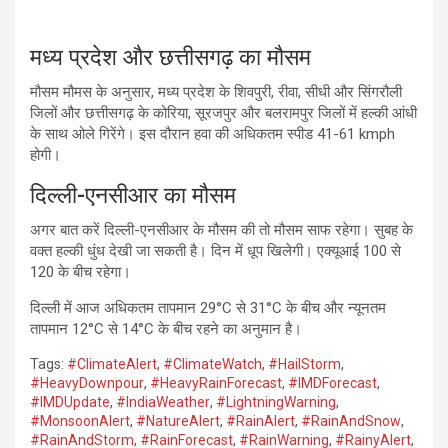
मध्य प्रदेश और छत्तीसगढ़ का मौसम
मौसम मौमस के अनुसार, मध्य प्रदेश के शिवपुरी, रीवा, सीधी और सिंगरौली
जिलों और छत्तीसगढ़ के कोरिया, सूरजपुर और बलरामपुर जिलों में हल्की आंधी
के साथ ओले गिरेंगे। इस दौरान हवा की अधिकतम स्पीड 41-61 kmph
होगी।
दिल्ली-एनसीआर का मौसम
अगर बात करें दिल्ली-एनसीआर के मौसम की तो मौसम साफ रहेगा। सुबह के
वक्त हल्की धुंध देखी जा सकती है। दिन में धूप खिलेगी। एक्यूआई 100 से
120 के बीच रहेगा।
दिल्ली में आज अधिकतम तापमान 29°C से 31°C के बीच और न्यूनतम
तापमान 12°C से 14°C के बीच रहने का अनुमान है।
Tags:
#ClimateAlert
,
#ClimateWatch
,
#HailStorm
,
#HeavyDownpour
,
#HeavyRainForecast
,
#IMDForecast
,
#IMDUpdate
,
#IndiaWeather
,
#LightningWarning
,
#MonsoonAlert
,
#NatureAlert
,
#RainAlert
,
#RainAndSnow
,
#RainAndStorm
,
#RainForecast
,
#RainWarning
,
#RainyAlert
,