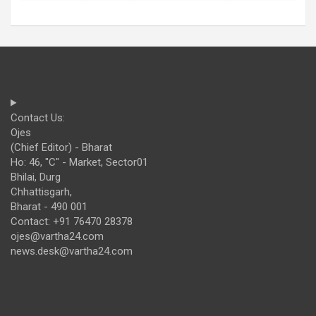
Contact Us:
Ojes
(Chief Editor) - Bharat
Ho: 46, "C" - Market, Sector01
Bhilai, Durg
Chhattisgarh,
Bharat - 490 001
Contact: +91 76470 28378
ojes@vartha24.com
news.desk@vartha24.com