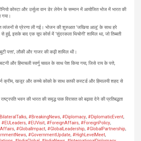
 एंटोनियो कोस्टा और उर्सुला वान डेर लेयेन के सम्मान में आयोजित भोज में भारत की
या गया।
परागत व्यंजनों से प्रेरणा ली गई। भोजन की शुरुआत ‘जखिया आलू’ के साथ हरे
हुई, इसके बाद एक सूप कोर्स में ‘सुंदरकला थिचोनी’ शामिल था, जो तिब्बती
ू बुटी पत्ता’, लौकी और गाजर की कढ़ी शामिल थी।
नी और हिमाचली स्वर्णु चावल के साथ पेश किया गया, जिसे राय के पत्ते,
थार्न क्रीम, खजूर और कच्चे कोको के साथ काफी कस्टर्ड और हिमालयी शहद से
ष्ट्रपति भवन की भारत की समृद्ध पाक विरासत को बढ़ावा देने की प्रतिबद्धता
BilateralTalks
,
#BreakingNews
,
#Diplomacy
,
#DiplomaticEvent
,
,
#EULeaders
,
#EUVisit
,
#ForeignAffairs
,
#ForeignPolicy
,
Affairs
,
#GlobalImpact
,
#GlobalLeadership
,
#GlobalPartnership
,
ernmentNews
,
#GovernmentUpdate
,
#HighLevelMeet
,
lations
,
#IndiaGlobal
,
#IndiaNews
,
#InternationalDiplomacy
,