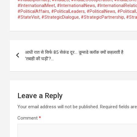
#InternationalMeet
,
#InternationalNews
,
#InternationalRelati
#PoliticalAffairs
,
#PoliticalLeaders
,
#PoliticalNews
,
#Politica
#StateVisit
,
#StrategicDialogue
,
#StrategicPartnership
,
#Stra
Post
आधी रात से सिर्फ 85 सेकंड दूर… डूम्सडे क्लॉक क्यों कहलाती है
navigation
‘तबाही की घड़ी’?…
Leave a Reply
Your email address will not be published.
Required fields a
Comment
*