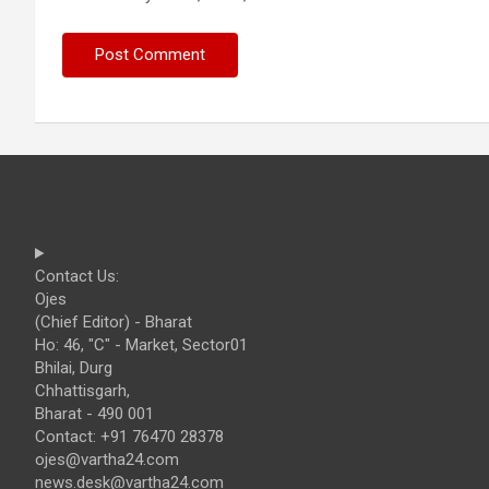
Contact Us:
Ojes
(Chief Editor) - Bharat
Ho: 46, "C" - Market, Sector01
Bhilai, Durg
Chhattisgarh,
Bharat - 490 001
Contact: +91 76470 28378
ojes@vartha24.com
news.desk@vartha24.com