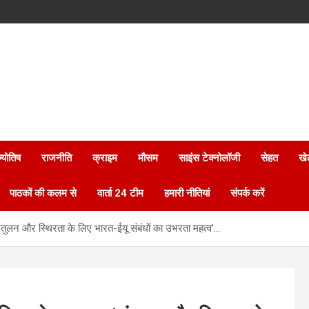
्योतिष
राजनीति
क्राइम
मौसम
साइंस टेक्नोलॉजी
सेहत
खे
पाठकों की कलम से
वार्ता 24 टीम
हमारी नीतियां
संपर्क करें
- ‘संतुलन और स्थिरता के लिए भारत-ईयू संबंधों का उभरता महत्व’…