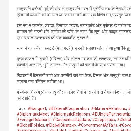
राष्ट्रपति द्रौपदी मुर्मु की ओर से राष्ट्रपति भवन में यूरोपीय संघ के नेताओं
हिमालयी व्यंजनों की विरासत का जश्न मनाने वाला एक विशेष मेनू प्रस्तुत कि
इस मेनू में कश्मीर, लद्दाख, हिमाचल प्रदेश, उत्तराखंड और पूर्वोत्तर के परं
टमाटर की चटनी और ‘झंगोरा की खीर’ के साथ ‘मेह लून’ और व्हाइट चाकलेट से 
प्रभाव वाला उत्तराखंड की एक बकवहीट नूडल है।
साथ में याक चीज कस्टर्ड (भांग मठरी), सरसों के साथ ग्लेज किया हुआ ‘बिच्छ
मुख्य व्यंजन में ‘गुच्छी’ (मोरेल्स) और सोलन मशरूम की खसखस, टमाटर की चट
कश्मीरी अखरोट, भुने टमाटर और अखुनी की चटनी के साथ परोसा गया।
मिठाइयों में हिमालयी रागी और कश्मीरी सेब का केक, तिमरू और समुद्री बक
सजाया गया पर्सिमन शामिल था।
ये व्यंजन शेफ प्रतीक साधु और कमलेश नेगी के सहयोग से तैयार किए गए, जो रा
को दर्शाते हैं।
Tags:
#Banquet
,
#BilateralCooperation
,
#BilateralRelations
,
#
#DiplomaticMeet
,
#DiplomaticRelations
,
#EUIndiaPartnership
#ForeignRelations
,
#GeopoliticalUpdate
,
#Geopolitics
,
#Global
#GlobalPolitics
,
#GlobalStrategy
,
#GovernmentAffairs
,
#Gov
#IndiaDiplomacy
,
#IndiaEU
,
#IndiaEUCooperation
,
#IndiaEURe