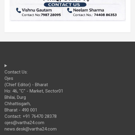
Contact Us:
Ojes
(Chief Editor) - Bharat
Ho: 46, "C" - Market, Sector01
Bhilai, Durg
Chhattisgarh,
Bharat - 490 001
Contact: +91 76470 28378
ojes@vartha24.com
news.desk@vartha24.com