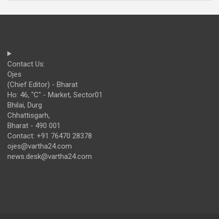
Contact Us:
Ojes
(Chief Editor) - Bharat
Ho: 46, "C" - Market, Sector01
Bhilai, Durg
Chhattisgarh,
Bharat - 490 001
Contact: +91 76470 28378
ojes@vartha24.com
news.desk@vartha24.com