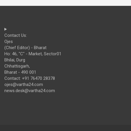
Contact Us:
Ojes
(Chief Editor) - Bharat
Ho: 46, "C" - Market, Sector01
Bhilai, Durg
Chhattisgarh,
Bharat - 490 001
Contact: +91 76470 28378
ojes@vartha24.com
news.desk@vartha24.com