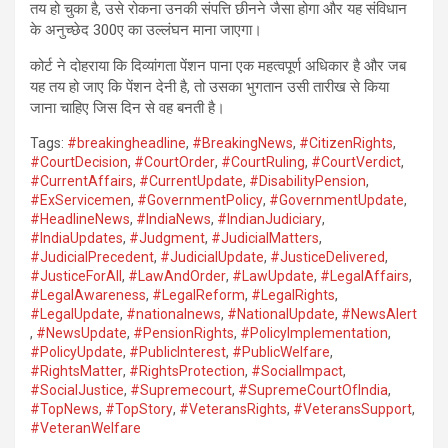
तय हो चुका है, उसे रोकना उनकी संपत्ति छीनने जैसा होगा और यह संविधान
के अनुच्छेद 300ए का उल्लंघन माना जाएगा।
कोर्ट ने दोहराया कि दिव्यांगता पेंशन पाना एक महत्वपूर्ण अधिकार है और जब
यह तय हो जाए कि पेंशन देनी है, तो उसका भुगतान उसी तारीख से किया
जाना चाहिए जिस दिन से वह बनती है।
Tags:
#breakingheadline
,
#BreakingNews
,
#CitizenRights
,
#CourtDecision
,
#CourtOrder
,
#CourtRuling
,
#CourtVerdict
,
#CurrentAffairs
,
#CurrentUpdate
,
#DisabilityPension
,
#ExServicemen
,
#GovernmentPolicy
,
#GovernmentUpdate
,
#HeadlineNews
,
#IndiaNews
,
#IndianJudiciary
,
#IndiaUpdates
,
#Judgment
,
#JudicialMatters
,
#JudicialPrecedent
,
#JudicialUpdate
,
#JusticeDelivered
,
#JusticeForAll
,
#LawAndOrder
,
#LawUpdate
,
#LegalAffairs
,
#LegalAwareness
,
#LegalReform
,
#LegalRights
,
#LegalUpdate
,
#nationalnews
,
#NationalUpdate
,
#NewsAlert
,
#NewsUpdate
,
#PensionRights
,
#PolicyImplementation
,
#PolicyUpdate
,
#PublicInterest
,
#PublicWelfare
,
#RightsMatter
,
#RightsProtection
,
#SocialImpact
,
#SocialJustice
,
#Supremecourt
,
#SupremeCourtOfIndia
,
#TopNews
,
#TopStory
,
#VeteransRights
,
#VeteransSupport
,
#VeteranWelfare