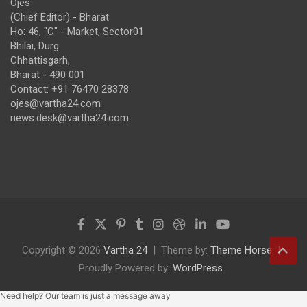
Ojes
(Chief Editor) - Bharat
Ho: 46, "C" - Market, Sector01
Bhilai, Durg
Chhattisgarh,
Bharat - 490 001
Contact: +91 76470 28378
ojes@vartha24.com
news.desk@vartha24.com
Copyright © 2026
Vartha 24
Theme by:
Theme Horse
Proudly Powered by:
WordPress
Need help? Our team is just a message away