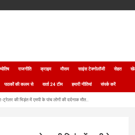
्योतिष
राजनीति
क्राइम
मौसम
साइंस टेक्नोलॉजी
सेहत
खे
पाठकों की कलम से
वार्ता 24 टीम
हमारी नीतियां
संपर्क करें
्रेलर की भिड़ंत में एमपी के पांच लोगों की दर्दनाक मौत…