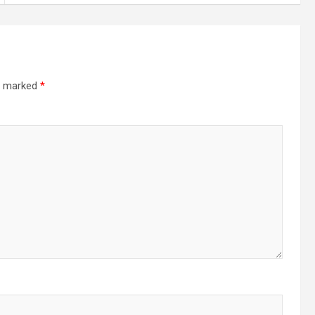
re marked
*