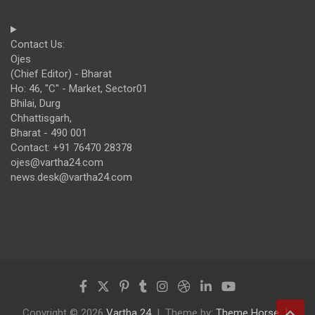
Contact Us:
Ojes
(Chief Editor) - Bharat
Ho: 46, "C" - Market, Sector01
Bhilai, Durg
Chhattisgarh,
Bharat - 490 001
Contact: +91 76470 28378
ojes@vartha24.com
news.desk@vartha24.com
Copyright © 2026
Vartha 24
Theme by:
Theme Horse