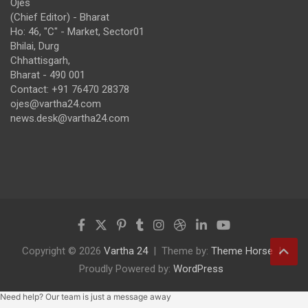
Ojes
(Chief Editor) - Bharat
Ho: 46, "C" - Market, Sector01
Bhilai, Durg
Chhattisgarh,
Bharat - 490 001
Contact: +91 76470 28378
ojes@vartha24.com
news.desk@vartha24.com
Copyright © 2026
Vartha 24
Theme by:
Theme Horse
Proudly Powered by:
WordPress
Need help? Our team is just a message away