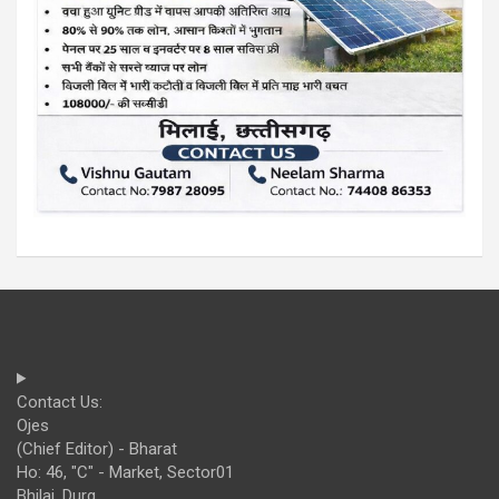
Contact Us:
Ojes
(Chief Editor) - Bharat
Ho: 46, "C" - Market, Sector01
Bhilai, Durg