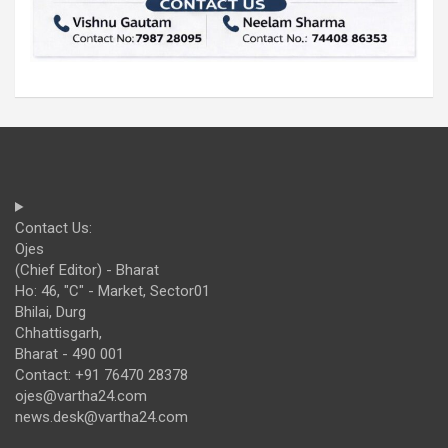
Contact Us:
Ojes
(Chief Editor) - Bharat
Ho: 46, "C" - Market, Sector01
Bhilai, Durg
Chhattisgarh,
Bharat - 490 001
Contact: +91 76470 28378
ojes@vartha24.com
news.desk@vartha24.com