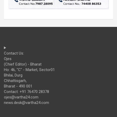
Contact Us:
Ojes
(Chief Editor) - Bharat
Ho: 46, "C" - Market, Sector01
Bhilai, Durg
Chhattisgarh,
Bharat - 490 001
Contact: +91 76470 28378
ojes@vartha24.com
news.desk@vartha24.com