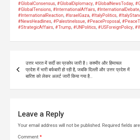
#GlobalConsensus
,
#GlobalDiplomacy
,
#GlobalNewsToday
,
#G
#GlobalTensions
,
#InternationalAffairs
,
#InternationalDebate
#InternationalReaction
,
#IsraelGaza
,
#ItalyPolitics
,
#ItalyStan
#NewsHeadlines
,
#PalestineIssue
,
#PeaceProposal
,
#PeaceT
#StrategicAffairs
,
#Trump
,
#UNPolitics
,
#USForeignPolicy
,
#W
Post
उत्तर भारत में सर्दी का प्रकोप जारी है। कश्मीर और हिमाचल
navigation
प्रदेश में भारी बर्फबारी हो रही है, जबकि दिल्ली और उत्तर प्रदेश में
बारिश को लेकर अलर्ट जारी किया गया है…
Leave a Reply
Your email address will not be published.
Required fields a
Comment
*