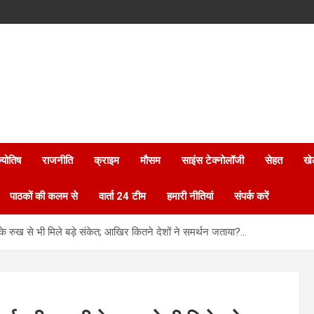
्योतिष
राजनीति
क्राइम
मौसम
साइंस टेक्नोलॉजी
सेहत
खे
पाठकों की कलम से
वार्ता 24 टीम
हमारी नीतियां
संपर्क करें
ी के रुख से भी मिले बड़े संकेत; आखिर कितने देशों ने समर्थन जताया?…