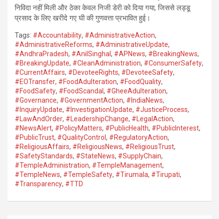
निविदा नहीं मिली और ठेका केवल निजी डेरी को दिया गया, जिससे लड्डू
प्रसाद के लिए खरीदे गए घी की गुणवत्ता प्रभावित हुई।
Tags:
#Accountability
,
#AdministrativeAction
,
#AdministrativeReforms
,
#AdministrativeUpdate
,
#AndhraPradesh
,
#AnilSinghal
,
#APNews
,
#BreakingNews
,
#BreakingUpdate
,
#CleanAdministration
,
#ConsumerSafety
,
#CurrentAffairs
,
#DevoteeRights
,
#DevoteeSafety
,
#EOTransfer
,
#FoodAdulteration
,
#FoodQuality
,
#FoodSafety
,
#FoodScandal
,
#GheeAdulteration
,
#Governance
,
#GovernmentAction
,
#IndiaNews
,
#InquiryUpdate
,
#InvestigationUpdate
,
#JusticeProcess
,
#LawAndOrder
,
#LeadershipChange
,
#LegalAction
,
#NewsAlert
,
#PolicyMatters
,
#PublicHealth
,
#PublicInterest
,
#PublicTrust
,
#QualityControl
,
#RegulatoryAction
,
#ReligiousAffairs
,
#ReligiousNews
,
#ReligiousTrust
,
#SafetyStandards
,
#StateNews
,
#SupplyChain
,
#TempleAdministration
,
#TempleManagement
,
#TempleNews
,
#TempleSafety
,
#Tirumala
,
#Tirupati
,
#Transparency
,
#TTD